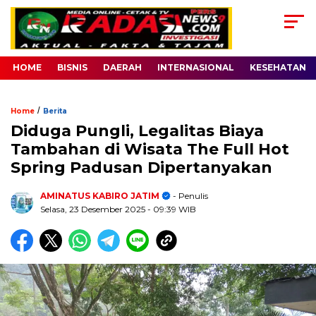
HOME
BISNIS
DAERAH
INTERNASIONAL
KESEHATAN
/
Home
Berita
Diduga Pungli, Legalitas Biaya
Tambahan di Wisata The Full Hot
Spring Padusan Dipertanyakan
AMINATUS KABIRO JATIM
- Penulis
Selasa, 23 Desember 2025
- 09:39 WIB