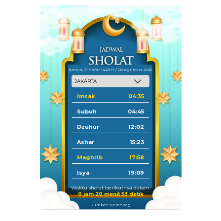
Kamis, 21 Safar 1448 H / 06 Agustus 2026
Imsak
04:35
Subuh
04:45
Dzuhur
12:02
Ashar
15:23
Maghrib
17:58
Isya
19:09
Waktu sholat berikutnya dalam:
0 jam 20 menit 52 detik
Sumber: Kemenag