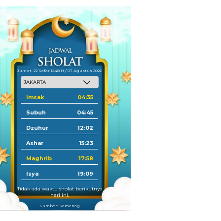
Jum'at, 22 Safar 1448 H / 07 Agustus 2026
Imsak
04:35
Subuh
04:45
Dzuhur
12:02
Ashar
15:23
Maghrib
17:58
Isya
19:09
Tidak ada waktu sholat berikutnya
hari ini.
Sumber: Kemenag