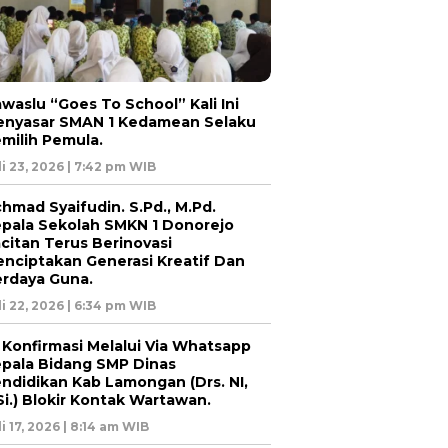
waslu “Goes To School” Kali Ini
nyasar SMAN 1 Kedamean Selaku
milih Pemula.
li 23, 2026 | 7:42 pm WIB
hmad Syaifudin. S.Pd., M.Pd.
pala Sekolah SMKN 1 Donorejo
citan Terus Berinovasi
nciptakan Generasi Kreatif Dan
rdaya Guna.
li 22, 2026 | 6:34 pm WIB
 Konfirmasi Melalui Via Whatsapp
pala Bidang SMP Dinas
ndidikan Kab Lamongan (Drs. NI,
i.) Blokir Kontak Wartawan.
li 17, 2026 | 8:14 am WIB