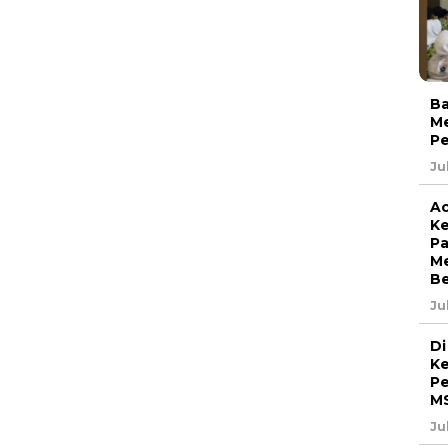
Ba
Me
Pe
Ju
Ac
Ke
Pa
Me
Be
Ju
Di
Ke
Pe
MS
Ju