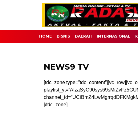
HOME
BISNIS
DAERAH
INTERNASIONAL
K
NEWS9 TV
[tdc_zone type=”tdc_content”][vc_row][vc
playlist_yt=”AIzaSyC90sys69sMiZvFz5GUS
channel_id=”UCiBmZ4LwMgrrqdDFKMgkM6g” p
[/tdc_zone]