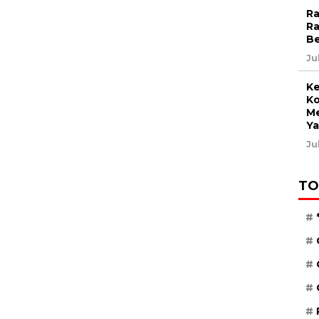
Ra
Ra
Be
Ju
Ke
Ko
Me
Ya
Ju
TO