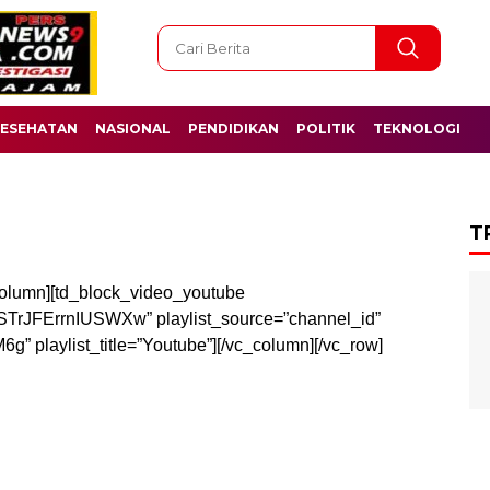
ESEHATAN
NASIONAL
PENDIDIKAN
POLITIK
TEKNOLOGI
T
_column][td_block_video_youtube
TrJFErrnIUSWXw” playlist_source=”channel_id”
laylist_title=”Youtube”][/vc_column][/vc_row]