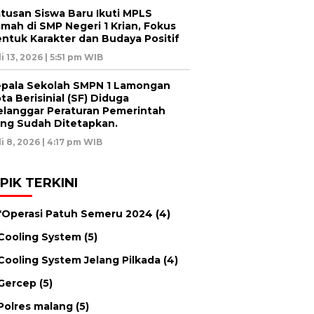
tusan Siswa Baru Ikuti MPLS
mah di SMP Negeri 1 Krian, Fokus
ntuk Karakter dan Budaya Positif
li 13, 2026 | 5:51 pm WIB
pala Sekolah SMPN 1 Lamongan
ta Berisinial (SF) Diduga
langgar Peraturan Pemerintah
ng Sudah Ditetapkan.
li 8, 2026 | 4:17 pm WIB
PIK TERKINI
*Operasi Patuh Semeru 2024
(4)
Cooling System
(5)
Cooling System Jelang Pilkada
(4)
Gercep
(5)
Polres malang
(5)