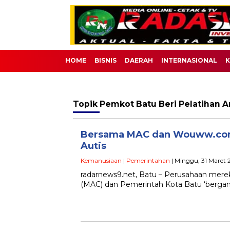
HOME
BISNIS
DAERAH
INTERNASIONAL
K
Topik
Pemkot Batu Beri Pelatihan A
Bersama MAC dan Wouww.com,
Autis
Kemanusiaan
|
Pemerintahan
| Minggu, 31 Maret 
radarnews9.net, Batu – Perusahaan me
(MAC) dan Pemerintah Kota Batu ‘bergan