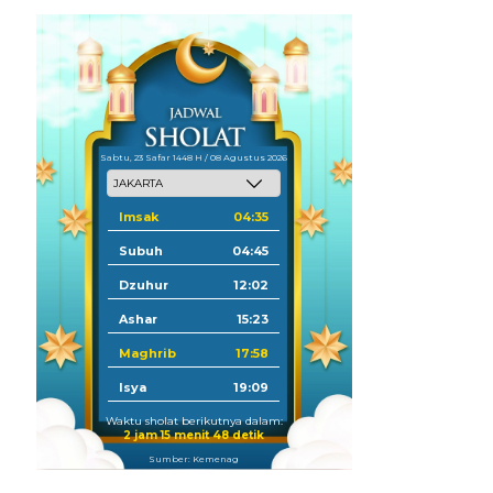
Sabtu, 23 Safar 1448 H / 08 Agustus 2026
Imsak
04:35
Subuh
04:45
Dzuhur
12:02
Ashar
15:23
Maghrib
17:58
Isya
19:09
Waktu sholat berikutnya dalam:
2 jam 15 menit 47 detik
Sumber: Kemenag