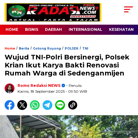
HOME
BISNIS
DAERAH
INTERNASIONAL
KESEHATAN
/
/
/
/
Home
Berita
Gotong Royong
POLSEK
TNI
Wujud TNI-Polri Bersinergi, Polsek
Krian Ikut Karya Bakti Renovasi
Rumah Warga di Sedenganmijen
Romo Redaksi NEWS
- Penulis
Kamis, 18 September 2025
- 09:50 WIB