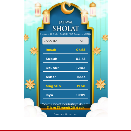
Jum'at, 22 Safar 1448 H / 07 Agustus 2026
Imsak
04:35
Subuh
04:45
Dzuhur
12:02
Ashar
15:23
Maghrib
17:58
Isya
19:09
Waktu sholat berikutnya dalam:
3 jam 31 menit 19 detik
Sumber: Kemenag