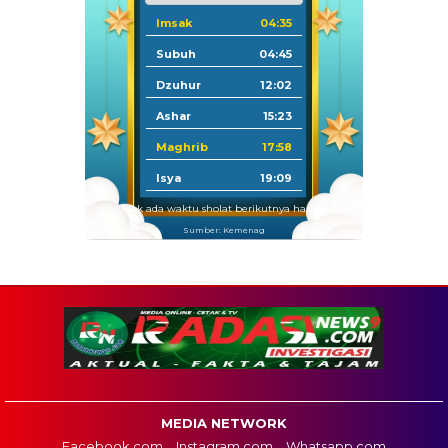
Imsak
04:35
Subuh
04:45
Dzuhur
12:02
Ashar
15:23
Maghrib
17:58
Isya
19:09
Tidak ada waktu sholat berikutnya hari ini.
Sumber: Kemenag
MEDIA NETWORK
Facebook.com
Instagram.com
Whatsapp.com