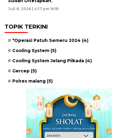
Sudah Ditetapkan.
Juli 8, 2026 | 4:17 pm WIB
TOPIK TERKINI
*Operasi Patuh Semeru 2024
(4)
Cooling System
(5)
Cooling System Jelang Pilkada
(4)
Gercep
(5)
Polres malang
(5)
Sabtu, 23 Safar 1448 H / 08 Agustus 2026