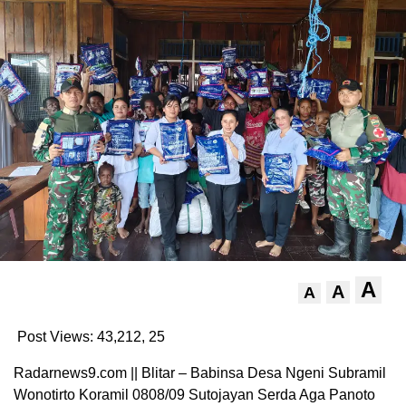
A
A
A
Post Views: 43,212,
25
Radarnews9.com || Blitar – Babinsa Desa Ngeni Subramil
Wonotirto Koramil 0808/09 Sutojayan Serda Aga Panoto