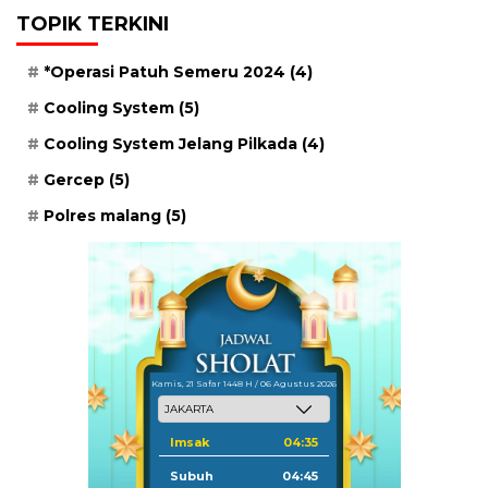
TOPIK TERKINI
*Operasi Patuh Semeru 2024
(4)
Cooling System
(5)
Cooling System Jelang Pilkada
(4)
Gercep
(5)
Polres malang
(5)
Kamis, 21 Safar 1448 H / 06 Agustus 2026
Imsak
04:35
Subuh
04:45