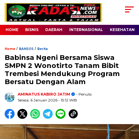
HOME
BISNIS
DAERAH
INTERNASIONAL
KESEHATAN
/
/
Home
BANSOS
Berita
Babinsa Ngeni Bersama Siswa
SMPN 2 Wonotirto Tanam Bibit
Trembesi Mendukung Program
Bersatu Dengan Alam
AMINATUS KABIRO JATIM
- Penulis
Selasa, 6 Januari 2026
- 15:12 WIB