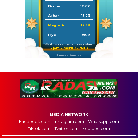
Dzuhur
12:02
Ashar
15:23
Maghrib
17:58
Isya
19:09
Waktu sholat berikutnya dalam:
3 jam 2 menit 26 detik
Sumber: Kemenag
MEDIA NETWORK
Facebook.com
Instagram.com
Whatsapp.com
Tiktok.com
Twitter.com
Youtube.com