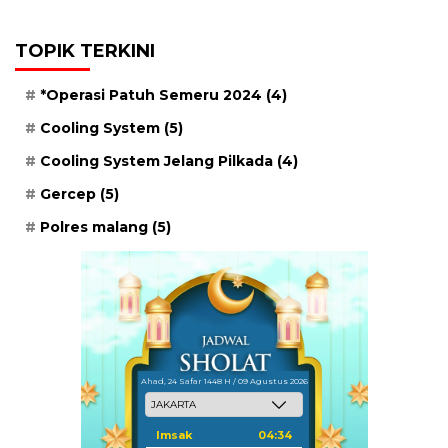
TOPIK TERKINI
*Operasi Patuh Semeru 2024
(4)
Cooling System
(5)
Cooling System Jelang Pilkada
(4)
Gercep
(5)
Polres malang
(5)
Ahad, 24 Safar 1448 H / 09 Agustus 2026
Imsak
04:34