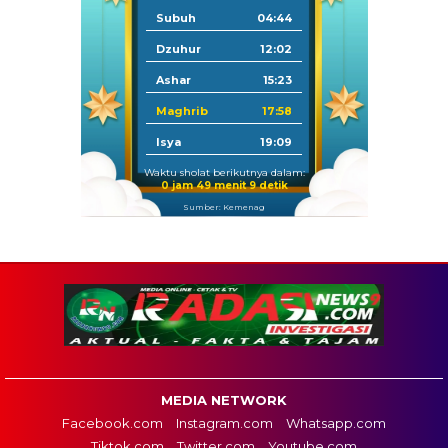
Subuh
04:44
Dzuhur
12:02
Ashar
15:23
Maghrib
17:58
Isya
19:09
Waktu sholat berikutnya dalam:
0 jam 49 menit 8 detik
Sumber: Kemenag
MEDIA NETWORK
Facebook.com
Instagram.com
Whatsapp.com
Tiktok.com
Twitter.com
Youtube.com