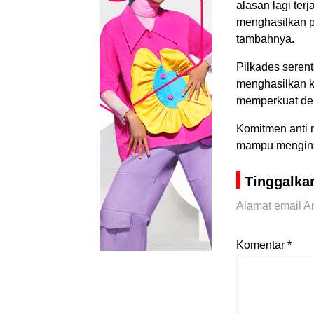
alasan lagi ter
menghasilkan p
tambahnya.
Pilkades serent
menghasilkan k
memperkuat demo
Komitmen anti 
mampu menginsp
Tinggalka
Alamat email An
Komentar
*