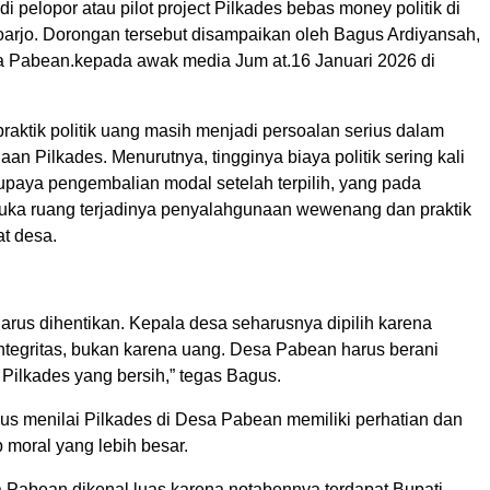
i pelopor atau pilot project Pilkades bebas money politik di
arjo. Dorongan tersebut disampaikan oleh Bagus Ardiyansah,
a Pabean.kepada awak media Jum at.16 Januari 2026 di
raktik politik uang masih menjadi persoalan serius dalam
aan Pilkades. Menurutnya, tingginya biaya politik sering kali
upaya pengembalian modal setelah terpilih, yang pada
ka ruang terjadinya penyalahgunaan wewenang dan praktik
at desa.
harus dihentikan. Kepala desa seharusnya dipilih karena
integritas, bukan karena uang. Desa Pabean harus berani
Pilkades yang bersih,” tegas Bagus.
agus menilai Pilkades di Desa Pabean memiliki perhatian dan
 moral yang lebih besar.
 Pabean dikenal luas karena notabennya terdapat Bupati