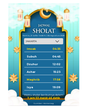
Kamis, 21 Safar 1448 H / 06 Agustus 2026
Imsak
04:35
Subuh
04:45
Dzuhur
12:02
Ashar
15:23
Maghrib
17:58
Isya
19:09
Waktu sholat berikutnya dalam:
3 jam 53 menit 45 detik
Sumber: Kemenag