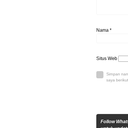
Nama
*
Situs Web
Simpan nama
saya beriku
Follow Wha