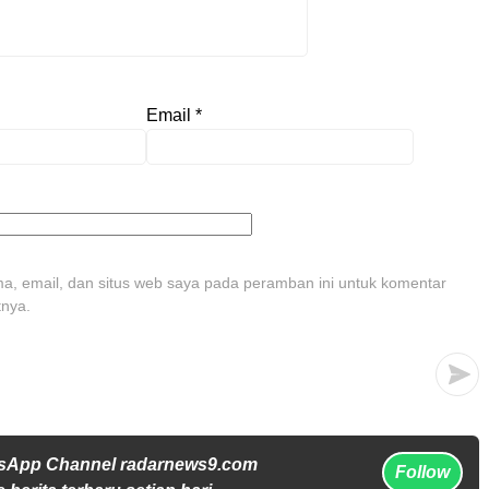
Email
*
, email, dan situs web saya pada peramban ini untuk komentar
tnya.
tsApp Channel radarnews9.com
Follow