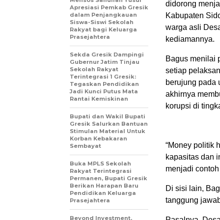
didorong menjad
Apresiasi Pemkab Gresik
dalam Penjangkauan
Kabupaten Sido
Siswa-Siswi Sekolah
warga asli Des
Rakyat bagi Keluarga
Prasejahtera
kediamannya.
Sekda Gresik Dampingi
Bagus menilai p
Gubernur Jatim Tinjau
Sekolah Rakyat
setiap pelaksan
Terintegrasi 1 Gresik:
berujung pada 
Tegaskan Pendidikan
Jadi Kunci Putus Mata
akhirnya membu
Rantai Kemiskinan
korupsi di tingk
Bupati dan Wakil Bupati
Gresik Salurkan Bantuan
Stimulan Material Untuk
Korban Kebakaran
“Money politik 
Sembayat
kapasitas dan 
Buka MPLS Sekolah
menjadi contoh 
Rakyat Terintegrasi
Permanen, Bupati Gresik
Berikan Harapan Baru
Di sisi lain, B
Pendidikan Keluarga
tanggung jawab
Prasejahtera
Beyond Investment,
Pasalnya, Desa