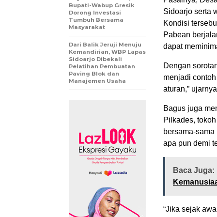
Bupati-Wabup Gresik
Sidoarjo serta 
Dorong Investasi
Tumbuh Bersama
Kondisi terseb
Masyarakat
Pabean berjala
Dari Balik Jeruji Menuju
dapat meminimal
Kemandirian, WBP Lapas
Sidoarjo Dibekali
Dengan sorotan
Pelatihan Pembuatan
Paving Blok dan
menjadi contoh 
Manajemen Usaha
aturan,” ujarnya
Bagus juga men
Pilkades, toko
bersama-sama m
apa pun demi t
Baca Juga:
Kemanusia
“Jika sejak awa