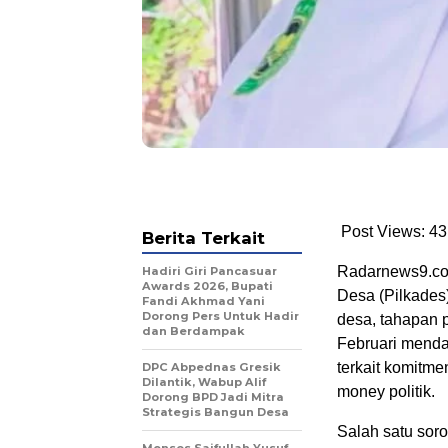
Post Views: 43
Berita Terkait
Radarnews9.com
Hadiri Giri Pancasuar
Awards 2026, Bupati
Desa (Pilkades)
Fandi Akhmad Yani
Dorong Pers Untuk Hadir
desa, tahapan 
dan Berdampak
Februari menda
terkait komitme
DPC Abpednas Gresik
Dilantik, Wabup Alif
money politik.
Dorong BPD Jadi Mitra
Strategis Bangun Desa
Salah satu sor
Mensos Saifullah Yusuf