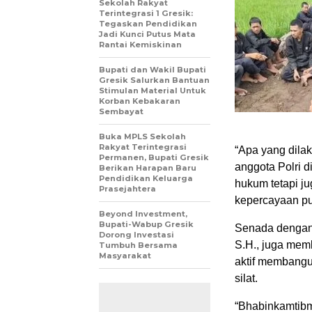
Sekolah Rakyat
Terintegrasi 1 Gresik:
Tegaskan Pendidikan
Jadi Kunci Putus Mata
Rantai Kemiskinan
Bupati dan Wakil Bupati
Gresik Salurkan Bantuan
Stimulan Material Untuk
Korban Kebakaran
Sembayat
Buka MPLS Sekolah
Rakyat Terintegrasi
“Apa yang dilak
Permanen, Bupati Gresik
anggota Polri 
Berikan Harapan Baru
Pendidikan Keluarga
hukum tetapi ju
Prasejahtera
kepercayaan pub
Beyond Investment,
Bupati-Wabup Gresik
Senada dengan 
Dorong Investasi
S.H., juga memb
Tumbuh Bersama
Masyarakat
aktif membangu
silat.
“Bhabinkamtibma