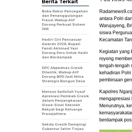
Berita Terkait
Radarnews9.com
Buka Rakor Pencegahan
dan Penanggulangan
antara Polri d
Fraud, Wabup Alif
Dorong Perkuat Sistem
Warujayeng, Br
JKN
siswa Pergurua
Kecamatan Tan
Hadiri Giri Pancasuar
Awards 2026, Bupati
Fandi Akhmad Yani
Kegiatan yang b
Dorong Pers Untuk Hadir
dan Berdampak
royong members
tengah-tengah 
DPC Abpednas Gresik
Dilantik, Wabup Alif
kehadiran Polri
Dorong BPD Jadi Mitra
pembinaan gen
Strategis Bangun Desa
Kapolres Nganj
Mensos Saifullah Yusuf
Apresiasi Pemkab Gresik
mengapresiasi 
dalam Penjangkauan
Siswa-Siswi Sekolah
Menurutnya, ket
Rakyat bagi Keluarga
kemasyarakatan
Prasejahtera
berdampak positi
Sekda Gresik Dampingi
Gubernur Jatim Tinjau