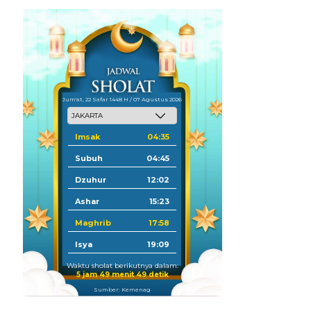
Jum'at, 22 Safar 1448 H / 07 Agustus 2026
Imsak
04:35
Subuh
04:45
Dzuhur
12:02
Ashar
15:23
Maghrib
17:58
Isya
19:09
Waktu sholat berikutnya dalam:
5 jam 49 menit 47 detik
Sumber: Kemenag