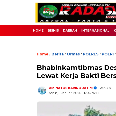
HOME
BISNIS
DAERAH
INTERNASIONAL
K
Home
Berita
Ormas
POLRES
POLRI
/
/
/
/
Bhabinkamtibmas Des
Lewat Kerja Bakti Be
AMINATUS KABIRO JATIM
- Penulis
Senin, 5 Januari 2026
- 17:42 WIB