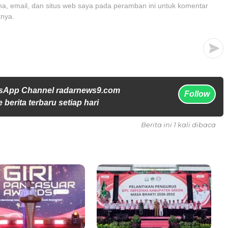
, email, dan situs web saya pada peramban ini untuk komentar
tnya.
tsApp Channel radarnews9.com
Follow
 berita terbaru setiap hari
Berita ini 1 kali dibaca