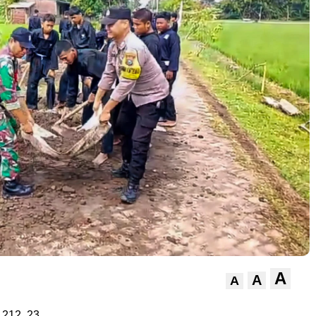
A
A
A
,212,
23