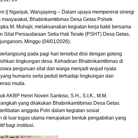
 || Nganjuk, Warujayeng – Dalam upaya mempererat sinergi
an masyarakat, Bhabinkamtibmas Desa Getas Polsek
ipka M. Muhajir, melaksanakan kegiatan kerja bakti bersama
n Silat Persaudaraan Setia Hati Terate (PSHT) Desa Getas,
junganom, Minggu (04/01/2026).
erlangsung pada pagi hari tersebut diisi dengan gotong
ihkan lingkungan desa. Kehadiran Bhabinkamtibmas di
siswa perguruan silat dan warga menjadi wujud nyata
 yang humanis serta peduli terhadap lingkungan dan
erasi muda.
uk AKBP Henri Noveri Santoso, S.H., S.I.K., M.M.
langkah yang dilakukan Bhabinkamtibmas Desa Getas.
erlibatan anggota Polri dalam kegiatan sosial
 di luar tugas utama merupakan bentuk pengabdian yang
f bagi institusi.