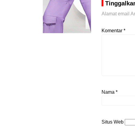
Tinggalka
Alamat email An
Komentar
*
Nama
*
Situs Web