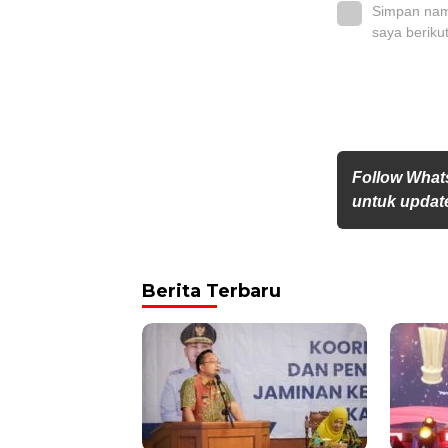
Simpan nama
saya beriku
Follow Wha
untuk update
Berita Terbaru