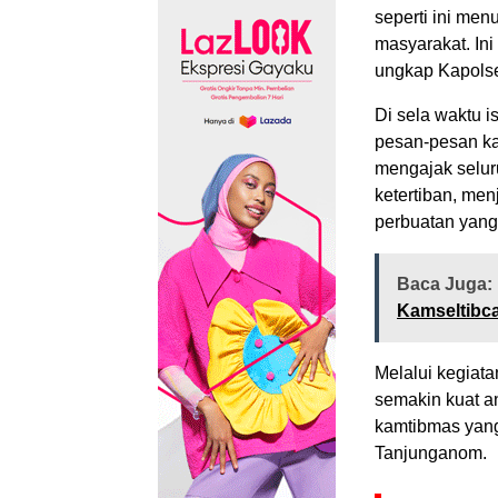
seperti ini me
masyarakat. Ini
ungkap Kapols
Di sela waktu i
pesan-pesan k
mengajak selu
ketertiban, men
perbuatan yang 
Baca Juga:
Kamseltibca
Melalui kegiata
semakin kuat an
kamtibmas yang
Tanjunganom.