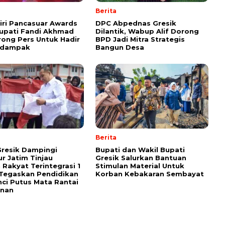
Berita
Giri Pancasuar Awards
DPC Abpednas Gresik
upati Fandi Akhmad
Dilantik, Wabup Alif Dorong
rong Pers Untuk Hadir
BPD Jadi Mitra Strategis
rdampak
Bangun Desa
Berita
resik Dampingi
Bupati dan Wakil Bupati
r Jatim Tinjau
Gresik Salurkan Bantuan
 Rakyat Terintegrasi 1
Stimulan Material Untuk
 Tegaskan Pendidikan
Korban Kebakaran Sembayat
nci Putus Mata Rantai
inan