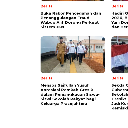
Berita
Berita
Buka Rakor Pencegahan dan
Hadiri 
Penanggulangan Fraud,
2026, B
Wabup Alif Dorong Perkuat
Yani Do
Sistem JKN
dan Be
Berita
Berita
Mensos Saifullah Yusuf
Sekda G
Apresiasi Pemkab Gresik
Gubernu
dalam Penjangkauan Siswa-
Sekolah
Siswi Sekolah Rakyat bagi
Gresik:
Keluarga Prasejahtera
Jadi Ku
Kemisk