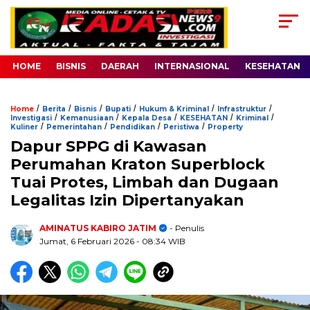
HOME
BISNIS
DAERAH
INTERNASIONAL
KESEHATAN
/
/
/
/
/
/
Home
Berita
Bisnis
Bupati
Hukum & Kriminal
Infrastruktur
/
/
/
/
/
Investigasi
Kemanusiaan
Kepala Desa
KESEHATAN
Kriminal
/
/
/
/
Kuliner
Pemerintahan
Pendidikan
Peristiwa
Property
Dapur SPPG di Kawasan
Perumahan Kraton Superblock
Tuai Protes, Limbah dan Dugaan
Legalitas Izin Dipertanyakan
AMINATUS KABIRO JATIM
- Penulis
Jumat, 6 Februari 2026
- 08:34 WIB