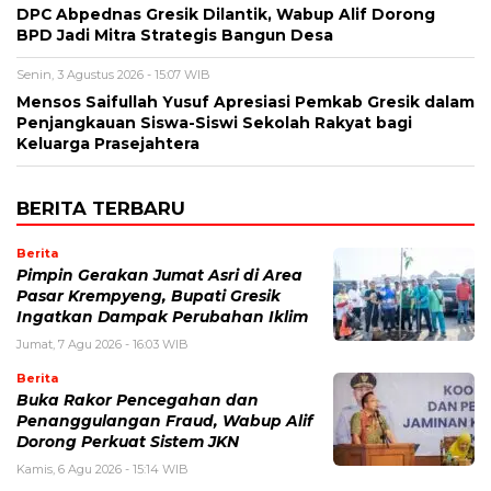
DPC Abpednas Gresik Dilantik, Wabup Alif Dorong
BPD Jadi Mitra Strategis Bangun Desa
Senin, 3 Agustus 2026 - 15:07 WIB
Mensos Saifullah Yusuf Apresiasi Pemkab Gresik dalam
Penjangkauan Siswa-Siswi Sekolah Rakyat bagi
Keluarga Prasejahtera
BERITA TERBARU
Berita
Pimpin Gerakan Jumat Asri di Area
Pasar Krempyeng, Bupati Gresik
Ingatkan Dampak Perubahan Iklim
Jumat, 7 Agu 2026 - 16:03 WIB
Berita
Buka Rakor Pencegahan dan
Penanggulangan Fraud, Wabup Alif
Dorong Perkuat Sistem JKN
Kamis, 6 Agu 2026 - 15:14 WIB