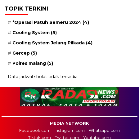
TOPIK TERKINI
*Operasi Patuh Semeru 2024
(4)
Cooling System
(5)
Cooling System Jelang Pilkada
(4)
Gercep
(5)
Polres malang
(5)
Data jadwal sholat tidak tersedia.
MEDIA NETWORK
Facebook.com
Instagram.com
Whatsapp.com
Tiktok.com
Twitter.com
Youtube.com