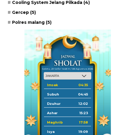
Cooling System Jelang Pilkada
(4)
Gercep
(5)
Polres malang
(5)
Sabtu, 23 Safar 1448 H / 08 Agustus 2026
Imsak
04:35
Subuh
04:45
Dzuhur
12:02
Ashar
15:23
Maghrib
17:58
Isya
19:09