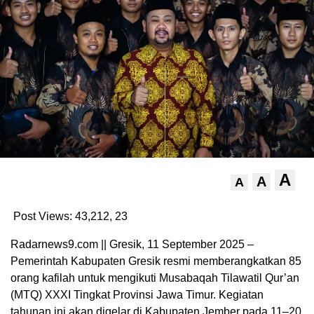
A
A
A
Post Views: 43,212,
23
Radarnews9.com || Gresik, 11 September 2025 –
Pemerintah Kabupaten Gresik resmi memberangkatkan 85
orang kafilah untuk mengikuti Musabaqah Tilawatil Qur’an
(MTQ) XXXI Tingkat Provinsi Jawa Timur. Kegiatan
tahunan ini akan digelar di Kabupaten Jember pada 11–20