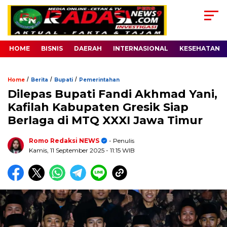
HOME
BISNIS
DAERAH
INTERNASIONAL
KESEHATAN
/
/
/
Home
Berita
Bupati
Pemerintahan
Dilepas Bupati Fandi Akhmad Yani,
Kafilah Kabupaten Gresik Siap
Berlaga di MTQ XXXI Jawa Timur
Romo Redaksi NEWS
- Penulis
Kamis, 11 September 2025
- 11:15 WIB