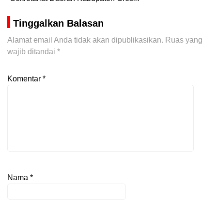
Tinggalkan Balasan
Alamat email Anda tidak akan dipublikasikan.
Ruas yang
wajib ditandai
*
Komentar
*
Nama
*