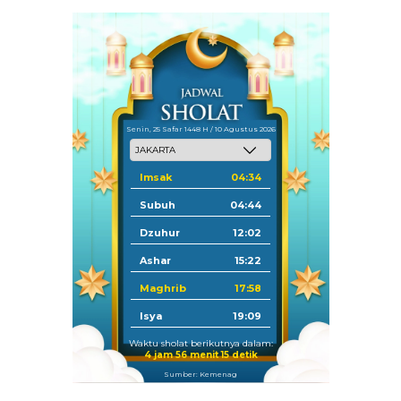
Senin, 25 Safar 1448 H / 10 Agustus 2026
Imsak
04:34
Subuh
04:44
Dzuhur
12:02
Ashar
15:22
Maghrib
17:58
Isya
19:09
Waktu sholat berikutnya dalam:
4 jam 56 menit 14 detik
Sumber: Kemenag