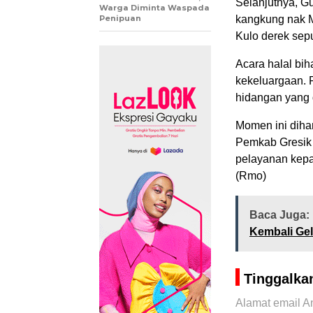
Selanjutnya, G
Warga Diminta Waspada
Penipuan
kangkung nak M
Kulo derek sepu
Acara halal bi
kekeluargaan. 
hidangan yang 
Momen ini dihar
Pemkab Gresik 
pelayanan kepad
(Rmo)
Baca Juga:
Kembali Ge
Tinggalka
Alamat email An