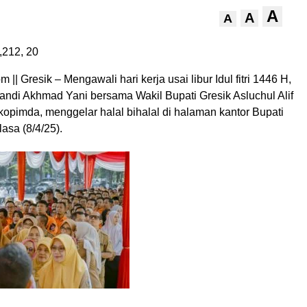
A
A
A
,212,
20
|| Gresik – Mengawali hari kerja usai libur Idul fitri 1446 H,
andi Akhmad Yani bersama Wakil Bupati Gresik Asluchul Alif
kopimda, menggelar halal bihalal di halaman kantor Bupati
asa (8/4/25).