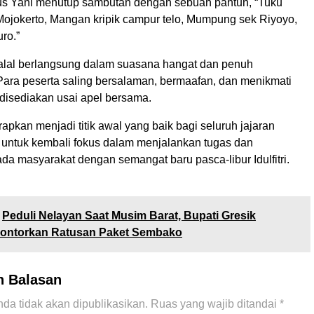
us Yani menutup sambutan dengan sebuah pantun, “Tuku
ojokerto, Mangan kripik campur telo, Mumpung sek Riyoyo,
ro.”
halal berlangsung dalam suasana hangat dan penuh
Para peserta saling bersalaman, bermaafan, dan menikmati
disediakan usai apel bersama.
apkan menjadi titik awal yang baik bagi seluruh jajaran
untuk kembali fokus dalam menjalankan tugas dan
a masyarakat dengan semangat baru pasca-libur Idulfitri.
Peduli Nelayan Saat Musim Barat, Bupati Gresik
lontorkan Ratusan Paket Sembako
n Balasan
da tidak akan dipublikasikan.
Ruas yang wajib ditandai
*