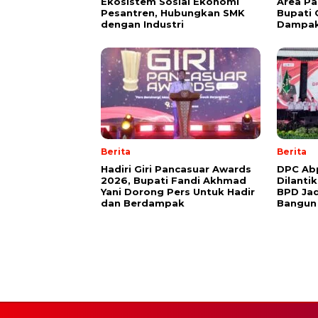
Ekosistem Sosial Ekonomi
Area Pa
Pesantren, Hubungkan SMK
Bupati 
dengan Industri
Dampak
Berita
Berita
Hadiri Giri Pancasuar Awards
DPC Ab
2026, Bupati Fandi Akhmad
Dilanti
Yani Dorong Pers Untuk Hadir
BPD Jad
dan Berdampak
Bangun