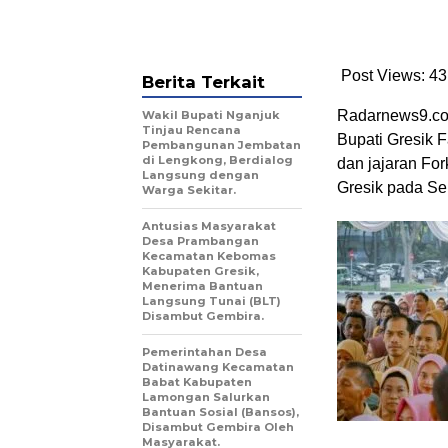
Post Views: 43
Berita Terkait
Radarnews9.com 
Wakil Bupati Nganjuk
Tinjau Rencana
Bupati Gresik F
Pembangunan Jembatan
di Lengkong, Berdialog
dan jajaran For
Langsung dengan
Gresik pada Sel
Warga Sekitar.
Antusias Masyarakat
Desa Prambangan
Kecamatan Kebomas
Kabupaten Gresik,
Menerima Bantuan
Langsung Tunai (BLT)
Disambut Gembira.
Pemerintahan Desa
Datinawang Kecamatan
Babat Kabupaten
Lamongan Salurkan
Bantuan Sosial (Bansos),
Disambut Gembira Oleh
Masyarakat.