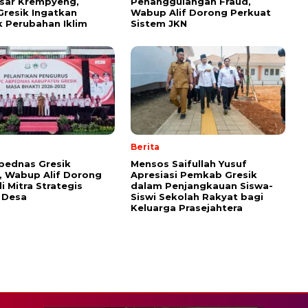
sar Krempyeng,
Penanggulangan Fraud,
Gresik Ingatkan
Wabup Alif Dorong Perkuat
 Perubahan Iklim
Sistem JKN
Berita
pednas Gresik
Mensos Saifullah Yusuf
k, Wabup Alif Dorong
Apresiasi Pemkab Gresik
i Mitra Strategis
dalam Penjangkauan Siswa-
 Desa
Siswi Sekolah Rakyat bagi
Keluarga Prasejahtera