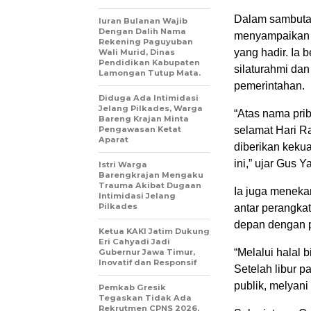
Dalam sambutan
Iuran Bulanan Wajib
Dengan Dalih Nama
menyampaikan uc
Rekening Paguyuban
yang hadir. Ia
Wali Murid, Dinas
Pendidikan Kabupaten
silaturahmi da
Lamongan Tutup Mata.
pemerintahan.
Diduga Ada Intimidasi
Jelang Pilkades, Warga
“Atas nama pri
Bareng Krajan Minta
Pengawasan Ketat
selamat Hari Ra
Aparat
diberikan keku
ini,” ujar Gus Ya
Istri Warga
Barengkrajan Mengaku
Trauma Akibat Dugaan
Ia juga menek
Intimidasi Jelang
Pilkades
antar perangka
depan dengan 
Ketua KAKI Jatim Dukung
Eri Cahyadi Jadi
“Melalui halal b
Gubernur Jawa Timur,
Inovatif dan Responsif
Setelah libur p
publik, melyani
Pemkab Gresik
Tegaskan Tidak Ada
Rekrutmen CPNS 2026,