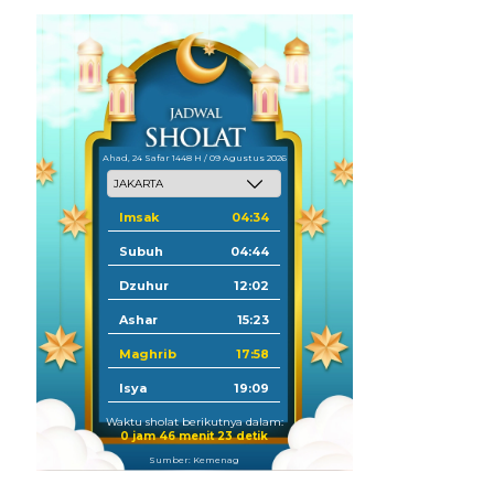
Ahad, 24 Safar 1448 H / 09 Agustus 2026
Imsak
04:34
Subuh
04:44
Dzuhur
12:02
Ashar
15:23
Maghrib
17:58
Isya
19:09
Waktu sholat berikutnya dalam:
0 jam 46 menit 21 detik
Sumber: Kemenag