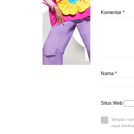
Komentar
*
Nama
*
Situs Web
Simpan nama
saya beriku