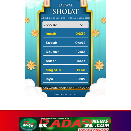
Ahad, 24 Safar 1448 H / 09 Agustus 2026
Imsak
04:34
Subuh
04:44
Dzuhur
12:02
Ashar
15:23
Maghrib
17:58
Isya
19:09
Tidak ada waktu sholat berikutnya hari ini.
Sumber: Kemenag