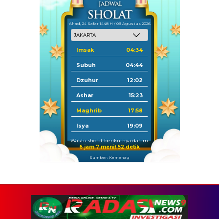
Ahad, 24 Safar 1448 H / 09 Agustus 2026
Imsak
04:34
Subuh
04:44
Dzuhur
12:02
Ashar
15:23
Maghrib
17:58
Isya
19:09
Waktu sholat berikutnya dalam:
6 jam 7 menit 52 detik
Sumber: Kemenag