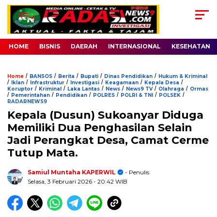
HOME
BISNIS
DAERAH
INTERNASIONAL
KESEHATAN
/
/
/
/
/
Home
BANSOS
Berita
Bupati
Dinas Pendidikan
Hukum & Kriminal
/
/
/
/
/
/
Iklan
Infrastruktur
Investigasi
Keagamaan
Kepala Desa
/
/
/
/
/
/
Koruptor
Kriminal
Laka Lantas
News
News9 TV
Olahraga
Ormas
/
/
/
/
/
/
Pemerintahan
Pendidikan
POLRES
POLRI & TNI
POLSEK
RADARNEWS9
Kepala (Dusun) Sukoanyar Diduga
Memiliki Dua Penghasilan Selain
Jadi Perangkat Desa, Camat Cerme
Tutup Mata.
Samiul Muntaha KAPERWIL
- Penulis
Selasa, 3 Februari 2026
- 20:42 WIB