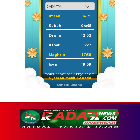
Imsak
04:35
Subuh
04:45
Dzuhur
12:02
Ashar
15:23
Maghrib
17:58
Isya
19:09
Waktu sholat berikutnya dalam:
0 jam 50 menit 41 detik
Sumber: Kemenag