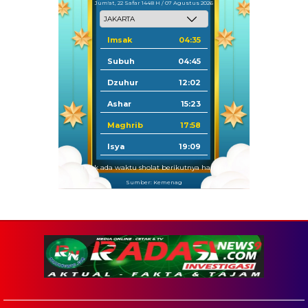
Jum'at, 22 Safar 1448 H / 07 Agustus 2026
Imsak
04:35
Subuh
04:45
Dzuhur
12:02
Ashar
15:23
Maghrib
17:58
Isya
19:09
Tidak ada waktu sholat berikutnya hari ini.
Sumber: Kemenag