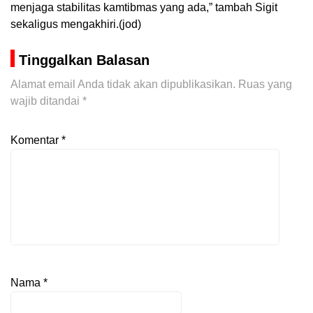
menjaga stabilitas kamtibmas yang ada,” tambah Sigit
sekaligus mengakhiri.(jod)
Tinggalkan Balasan
Alamat email Anda tidak akan dipublikasikan.
Ruas yang
wajib ditandai
*
Komentar
*
Nama
*