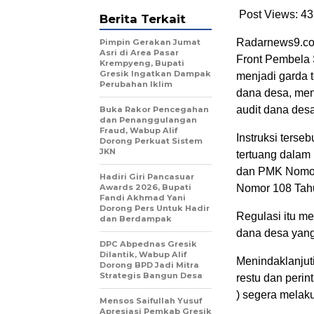
Post Views: 43
Berita Terkait
Radarnews9.com
Pimpin Gerakan Jumat
Asri di Area Pasar
Front Pembela
Krempyeng, Bupati
Gresik Ingatkan Dampak
menjadi garda 
Perubahan Iklim
dana desa, men
audit dana desa
Buka Rakor Pencegahan
dan Penanggulangan
Fraud, Wabup Alif
Instruksi ters
Dorong Perkuat Sistem
JKN
tertuang dalam
dan PMK Nomor
Hadiri Giri Pancasuar
Awards 2026, Bupati
Nomor 108 Tah
Fandi Akhmad Yani
Dorong Pers Untuk Hadir
Regulasi itu me
dan Berdampak
dana desa yang
DPC Abpednas Gresik
Dilantik, Wabup Alif
Menindaklanjuti
Dorong BPD Jadi Mitra
Strategis Bangun Desa
restu dan peri
) segera melaku
Mensos Saifullah Yusuf
Apresiasi Pemkab Gresik