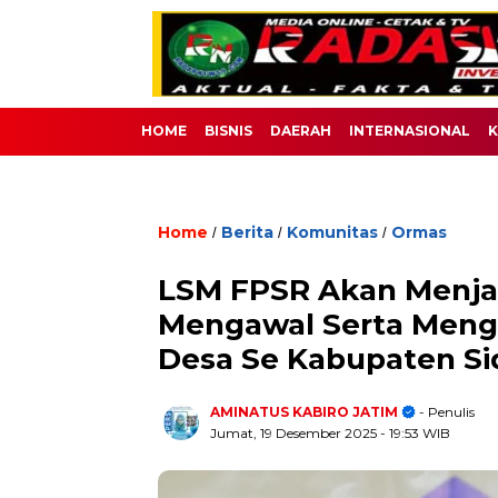
HOME
BISNIS
DAERAH
INTERNASIONAL
K
Home
Berita
Komunitas
Ormas
/
/
/
LSM FPSR Akan Menja
Mengawal Serta Mengi
Desa Se Kabupaten Sid
AMINATUS KABIRO JATIM
- Penulis
Jumat, 19 Desember 2025
- 19:53 WIB