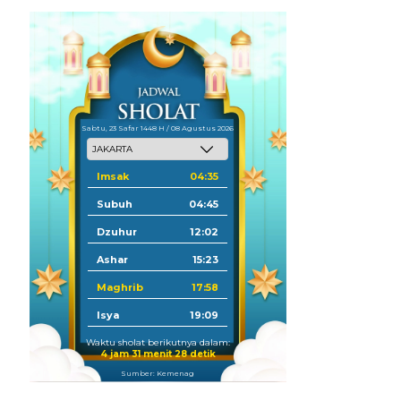
Sabtu, 23 Safar 1448 H / 08 Agustus 2026
Imsak
04:35
Subuh
04:45
Dzuhur
12:02
Ashar
15:23
Maghrib
17:58
Isya
19:09
Waktu sholat berikutnya dalam:
4 jam 31 menit 27 detik
Sumber: Kemenag