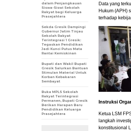
dalam Penjangkauan
Data yang terk
Siswa-Siswi Sekolah
Hukum (APH) s
Rakyat bagi Keluarga
Prasejahtera
terhadap kebij
Sekda Gresik Dampingi
Gubernur Jatim Tinjau
Sekolah Rakyat
Terintegrasi 1 Gresik:
Tegaskan Pendidikan
Jadi Kunci Putus Mata
Rantai Kemiskinan
Bupati dan Wakil Bupati
Gresik Salurkan Bantuan
Stimulan Material Untuk
Korban Kebakaran
Sembayat
Buka MPLS Sekolah
Rakyat Terintegrasi
Permanen, Bupati Gresik
Instruksi Orga
Berikan Harapan Baru
Pendidikan Keluarga
Ketua LSM FPSR
Prasejahtera
langkah invest
konstitusional