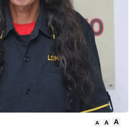
A
A
A