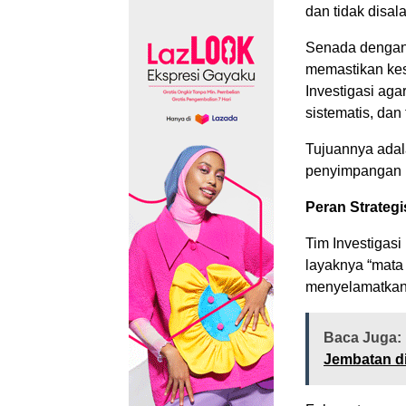
dan tidak disa
Senada dengan 
memastikan kes
Investigasi agar
sistematis, dan 
Tujuannya adal
penyimpangan 
Peran Strategi
Tim Investigas
layaknya “mata
menyelamatkan
Baca Juga:
Jembatan d