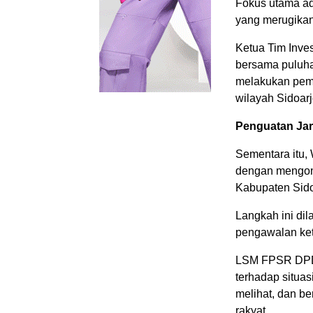
Fokus utama a
yang merugikan
Ketua Tim Inve
bersama puluhan
melakukan pem
wilayah Sidoarj
Penguatan Ja
Sementara itu, 
dengan mengonso
Kabupaten Sido
Langkah ini dil
pengawalan keta
LSM FPSR DPD 
terhadap situa
melihat, dan b
rakyat.