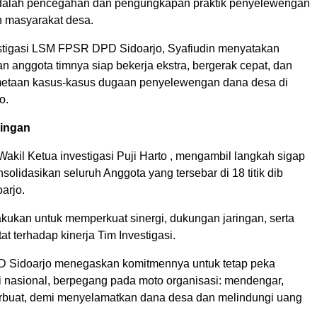
dalah pencegahan dan pengungkapan praktik penyelewengan
 masyarakat desa.
stigasi LSM FPSR DPD Sidoarjo, Syafiudin menyatakan
 anggota timnya siap bekerja ekstra, bergerak cepat, dan
etaan kasus-kasus dugaan penyelewengan dana desa di
o.
ringan
Wakil Ketua investigasi Puji Harto , mengambil langkah sigap
lidasikan seluruh Anggota yang tersebar di 18 titik dib
arjo.
akukan untuk memperkuat sinergi, dukungan jaringan, serta
t terhadap kinerja Tim Investigasi.
Sidoarjo menegaskan komitmennya untuk tetap peka
si nasional, berpegang pada moto organisasi: mendengar,
erbuat, demi menyelamatkan dana desa dan melindungi uang