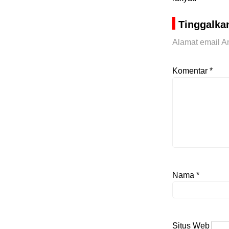
Tinggalka
Alamat email An
Komentar
*
Nama
*
Situs Web