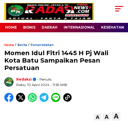
HOME
BISNIS
DAERAH
INTERNASIONAL
KESEHATAN
/
/
Home
Berita
Pemerintahan
Momen Idul Fitri 1445 H Pj Wali
Kota Batu Sampaikan Pesan
Persatuan
Redaksi
- Penulis
Rabu, 10 April 2024
- 11:55 WIB
A
A
A