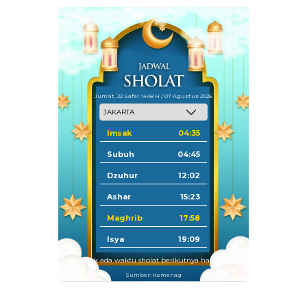
Jum'at, 22 Safar 1448 H / 07 Agustus 2026
Imsak
04:35
Subuh
04:45
Dzuhur
12:02
Ashar
15:23
Maghrib
17:58
Isya
19:09
Tidak ada waktu sholat berikutnya hari ini.
Sumber: Kemenag