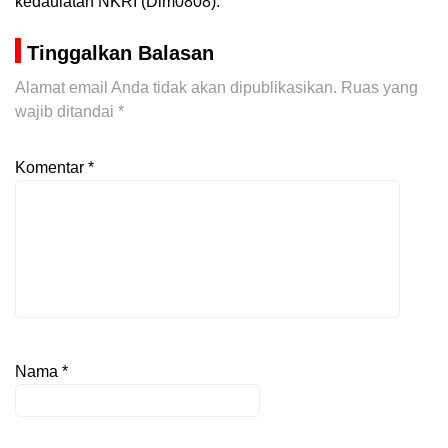
kedaulatan NKRI (Dim0808).
Tinggalkan Balasan
Alamat email Anda tidak akan dipublikasikan.
Ruas yang
wajib ditandai
*
Komentar
*
Nama
*