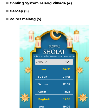
Cooling System Jelang Pilkada
(4)
Gercep
(5)
Polres malang
(5)
Sabtu, 23 Safar 1448 H / 08 Agustus 2026
Imsak
04:35
Subuh
04:45
Dzuhur
12:02
Ashar
15:23
Maghrib
17:58
Isya
19:09