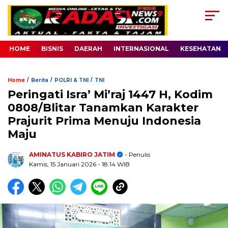
HOME
BISNIS
DAERAH
INTERNASIONAL
KESEHATAN
/
/
/
Home
Berita
POLRI & TNI
TNI
Peringati Isra’ Mi’raj 1447 H, Kodim
0808/Blitar Tanamkan Karakter
Prajurit Prima Menuju Indonesia
Maju
AMINATUS KABIRO JATIM
- Penulis
Kamis, 15 Januari 2026
- 18:14 WIB