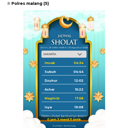
Polres malang
(5)
Senin, 25 Safar 1448 H / 10 Agustus 2026
Imsak
04:34
Subuh
04:44
Dzuhur
12:02
Ashar
15:22
Maghrib
17:58
Isya
19:09
Waktu sholat berikutnya dalam:
0 jam 3 menit 10 detik
Sumber: Kemenag