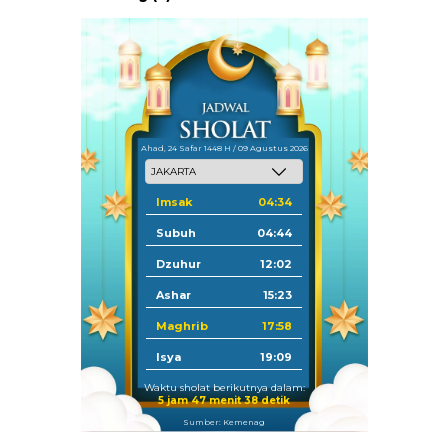
Ahad, 24 Safar 1448 H / 09 Agustus 2026
Imsak
04:34
Subuh
04:44
Dzuhur
12:02
Ashar
15:23
Maghrib
17:58
Isya
19:09
Waktu sholat berikutnya dalam:
5 jam 47 menit 37 detik
Sumber: Kemenag