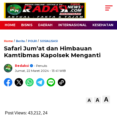
HOME
BISNIS
DAERAH
INTERNASIONAL
KESEHATAN
/
/
/
Home
Berita
POLRI
SOSIALISASI
Safari Jum’at dan Himbauan
Kamtibmas Kapolsek Menganti
Redaksi
- Penulis
Jumat, 22 Maret 2024
- 13:41 WIB
A
A
A
Post Views: 43,212,
24