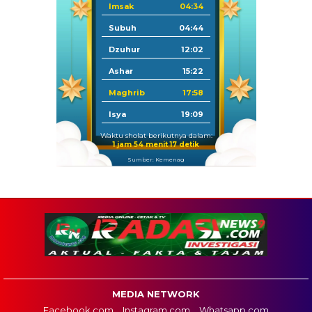
Imsak
04:34
Subuh
04:44
Dzuhur
12:02
Ashar
15:22
Maghrib
17:58
Isya
19:09
Waktu sholat berikutnya dalam:
1 jam 54 menit 16 detik
Sumber: Kemenag
MEDIA NETWORK
Facebook.com
Instagram.com
Whatsapp.com