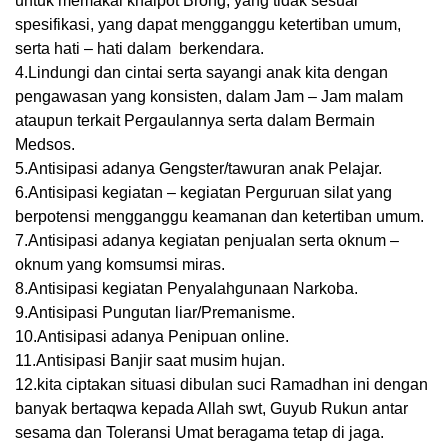
untuk memakai knalpot Brong, yang tidak sesuai
spesifikasi, yang dapat mengganggu ketertiban umum,
serta hati – hati dalam berkendara.
4.Lindungi dan cintai serta sayangi anak kita dengan
pengawasan yang konsisten, dalam Jam – Jam malam
ataupun terkait Pergaulannya serta dalam Bermain
Medsos.
5.Antisipasi adanya Gengster/tawuran anak Pelajar.
6.Antisipasi kegiatan – kegiatan Perguruan silat yang
berpotensi mengganggu keamanan dan ketertiban umum.
7.Antisipasi adanya kegiatan penjualan serta oknum –
oknum yang komsumsi miras.
8.Antisipasi kegiatan Penyalahgunaan Narkoba.
9.Antisipasi Pungutan liar/Premanisme.
10.Antisipasi adanya Penipuan online.
11.Antisipasi Banjir saat musim hujan.
12.kita ciptakan situasi dibulan suci Ramadhan ini dengan
banyak bertaqwa kepada Allah swt, Guyub Rukun antar
sesama dan Toleransi Umat beragama tetap di jaga.