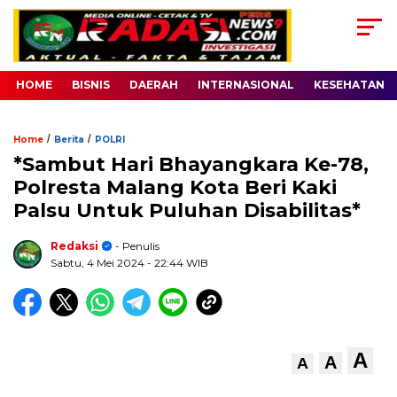
HOME
BISNIS
DAERAH
INTERNASIONAL
KESEHATAN
/
/
Home
Berita
POLRI
*Sambut Hari Bhayangkara Ke-78,
Polresta Malang Kota Beri Kaki
Palsu Untuk Puluhan Disabilitas*
Redaksi
- Penulis
Sabtu, 4 Mei 2024
- 22:44 WIB
A
A
A