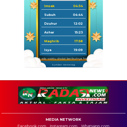
Imsak
04:34
Subuh
04:44
Dzuhur
12:02
Ashar
15:23
Maghrib
17:58
Isya
19:09
Tidak ada waktu sholat berikutnya hari ini.
Sumber: Kemenag
MEDIA NETWORK
Facebook.com
Instagram.com
Whatsapp.com