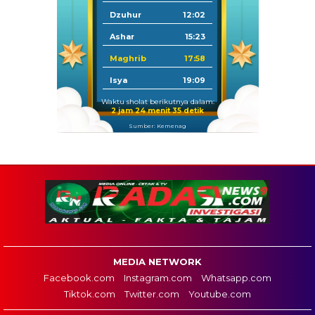
Dzuhur
12:02
Ashar
15:23
Maghrib
17:58
Isya
19:09
Waktu sholat berikutnya dalam:
2 jam 24 menit 34 detik
Sumber: Kemenag
MEDIA NETWORK
Facebook.com
Instagram.com
Whatsapp.com
Tiktok.com
Twitter.com
Youtube.com