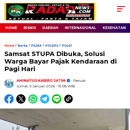
HOME
BISNIS
DAERAH
INTERNASIONAL
KESEHATAN
/
/
/
/
Home
Berita
PAJAK
POLRES
POLRI
Samsat STUPA Dibuka, Solusi
Warga Bayar Pajak Kendaraan di
Pagi Hari
AMINATUS KABIRO JATIM
- Penulis
Jumat, 9 Januari 2026
- 15:08 WIB