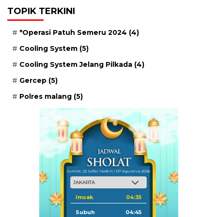
TOPIK TERKINI
*Operasi Patuh Semeru 2024
(4)
Cooling System
(5)
Cooling System Jelang Pilkada
(4)
Gercep
(5)
Polres malang
(5)
Jum'at, 22 Safar 1448 H / 07 Agustus 2026
Imsak
04:35
Subuh
04:45