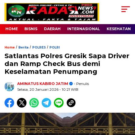
HOME
BISNIS
DAERAH
INTERNASIONAL
KESEHATAN
/
/
/
Home
Berita
POLRES
POLRI
Satlantas Polres Gresik Sapa Driver
dan Ramp Check Bus demi
Keselamatan Penumpang
AMINATUS KABIRO JATIM
- Penulis
Selasa, 20 Januari 2026
- 10:21 WIB