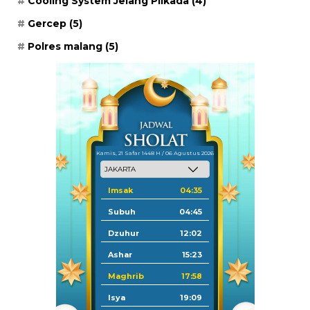
Cooling System Jelang Pilkada
(4)
Gercep
(5)
Polres malang
(5)
Kamis, 21 Safar 1448 H / 06 Agustus 2026
Imsak
04:35
Subuh
04:45
Dzuhur
12:02
Ashar
15:23
Maghrib
17:58
Isya
19:09