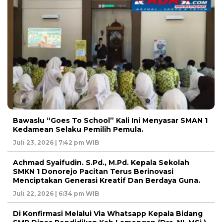
Bawaslu “Goes To School” Kali Ini Menyasar SMAN 1
Kedamean Selaku Pemilih Pemula.
Juli 23, 2026 | 7:42 pm WIB
Achmad Syaifudin. S.Pd., M.Pd. Kepala Sekolah
SMKN 1 Donorejo Pacitan Terus Berinovasi
Menciptakan Generasi Kreatif Dan Berdaya Guna.
Juli 22, 2026 | 6:34 pm WIB
Di Konfirmasi Melalui Via Whatsapp Kepala Bidang