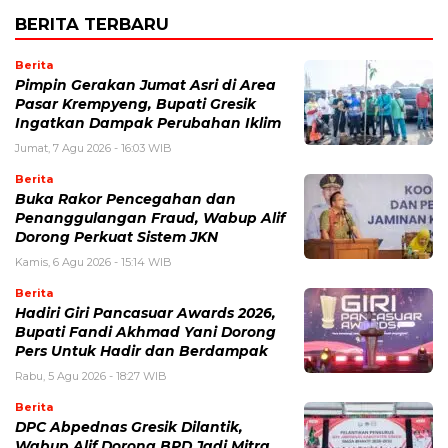
BERITA TERBARU
Berita
Pimpin Gerakan Jumat Asri di Area
Pasar Krempyeng, Bupati Gresik
Ingatkan Dampak Perubahan Iklim
Jumat, 7 Agu 2026 - 16:03 WIB
Berita
Buka Rakor Pencegahan dan
Penanggulangan Fraud, Wabup Alif
Dorong Perkuat Sistem JKN
Kamis, 6 Agu 2026 - 15:14 WIB
Berita
Hadiri Giri Pancasuar Awards 2026,
Bupati Fandi Akhmad Yani Dorong
Pers Untuk Hadir dan Berdampak
Rabu, 5 Agu 2026 - 18:27 WIB
Berita
DPC Abpednas Gresik Dilantik,
Wabup Alif Dorong BPD Jadi Mitra