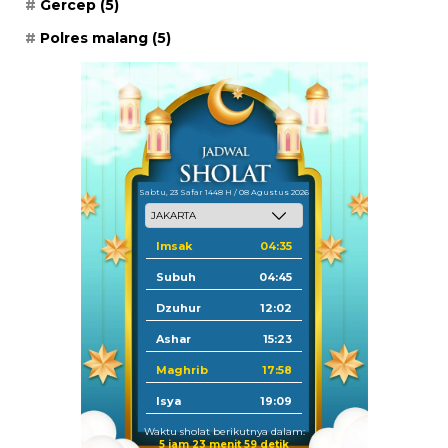
Gercep
(5)
Polres malang
(5)
Sabtu, 23 Safar 1448 H / 08 Agustus 2026
Imsak
04:35
Subuh
04:45
Dzuhur
12:02
Ashar
15:23
Maghrib
17:58
Isya
19:09
Waktu sholat berikutnya dalam:
5 jam 23 menit 58 detik