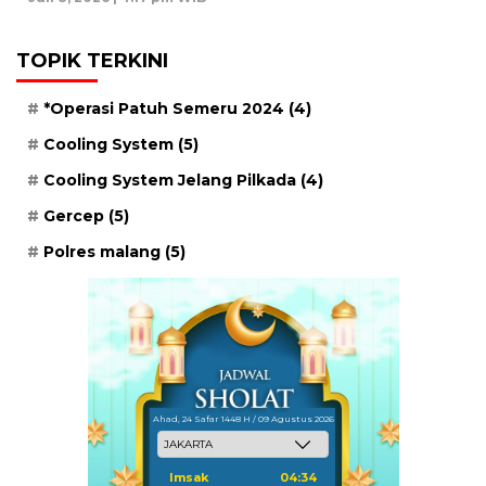
TOPIK TERKINI
*Operasi Patuh Semeru 2024
(4)
Cooling System
(5)
Cooling System Jelang Pilkada
(4)
Gercep
(5)
Polres malang
(5)
Ahad, 24 Safar 1448 H / 09 Agustus 2026
Imsak
04:34