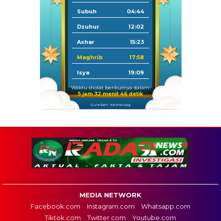
Subuh
04:44
Dzuhur
12:02
Ashar
15:23
Maghrib
17:58
Isya
19:09
Waktu sholat berikutnya dalam:
5 jam 32 menit 45 detik
Sumber: Kemenag
MEDIA NETWORK
Facebook.com
Instagram.com
Whatsapp.com
Tiktok.com
Twitter.com
Youtube.com