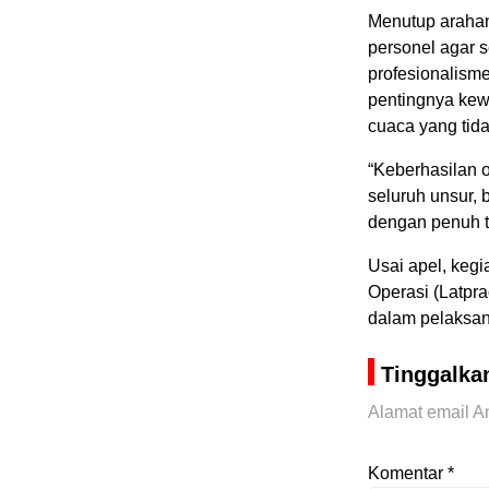
Menutup araha
personel agar 
profesionalisme
pentingnya kew
cuaca yang tid
“Keberhasilan o
seluruh unsur, 
dengan penuh t
Usai apel, kegi
Operasi (Latpr
dalam pelaksan
Tinggalka
Alamat email An
Komentar
*