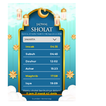
Kamis, 21 Safar 1448 H / 06 Agustus 2026
Imsak
04:35
Subuh
04:45
Dzuhur
12:02
Ashar
15:23
Maghrib
17:58
Isya
19:09
Waktu sholat berikutnya dalam:
0 jam 21 menit 41 detik
Sumber: Kemenag