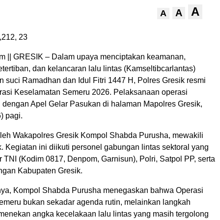
A
A
A
,212,
23
m || GRESIK – Dalam upaya menciptakan keamanan,
tertiban, dan kelancaran lalu lintas (Kamseltibcarlantas)
 suci Ramadhan dan Idul Fitri 1447 H, Polres Gresik resmi
rasi Keselamatan Semeru 2026. Pelaksanaan operasi
li dengan Apel Gelar Pasukan di halaman Mapolres Gresik,
) pagi.
oleh Wakapolres Gresik Kompol Shabda Purusha, mewakili
. Kegiatan ini diikuti personel gabungan lintas sektoral yang
sur TNI (Kodim 0817, Denpom, Garnisun), Polri, Satpol PP, serta
ngan Kabupaten Gresik.
ya, Kompol Shabda Purusha menegaskan bahwa Operasi
meru bukan sekadar agenda rutin, melainkan langkah
 menekan angka kecelakaan lalu lintas yang masih tergolong