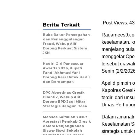
Post Views: 43
Berita Terkait
Radarnees9.co
Buka Rakor Pencegahan
dan Penanggulangan
keselamatan, ke
Fraud, Wabup Alif
Dorong Perkuat Sistem
menjelang bulan
JKN
menggelar Ope
tersebut diawa
Hadiri Giri Pancasuar
Awards 2026, Bupati
Senin (2/2/2026
Fandi Akhmad Yani
Dorong Pers Untuk Hadir
dan Berdampak
Apel dipimpin 
Kapolres Gresik
DPC Abpednas Gresik
Dilantik, Wabup Alif
terdiri dari un
Dorong BPD Jadi Mitra
Dinas Perhubu
Strategis Bangun Desa
Dalam amanatn
Mensos Saifullah Yusuf
Apresiasi Pemkab Gresik
Keselamatan Se
dalam Penjangkauan
Siswa-Siswi Sekolah
strategis untuk