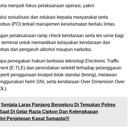
tama menjadi fokus pelaksanaan operasi, yakni:
alui sosialisasi dan edukasi kepada masyarakat serta
obus (PO) terkait manajemen keselamatan berlalu lintas.
engan pelaksanaan ramp check kendaraan serta tes urine bagi
 terminal untuk memastikan kelayakan kendaraan dan
bas dari pengaruh alkohol maupun narkoba.
upa penegakan hukum berbasis teknologi Electronic Traffic
ent (E-TLE) dan penindakan selektif terhadap pelanggaran
perti penggunaan knalpot tidak standar (brong), melawan
menggunakan helm SNI, serta kendaraan Over Dimension Over
OL).
Senjata Laras Panjang Berpeluru Di Temukan Polres
 Saat Di Gelar Razia Cipkon Dan Kelengkapan
Ini Penjelasan Kasat Samapta!!!