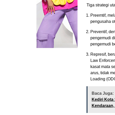
Tiga strategi u
Preemtif, mel
pengusaha ot
Preventif, d
pengemudi di
pengemudi be
Represif, ber
Law Enforcem
kasat mata se
arus, tidak 
Loading (OD
Baca Juga:
Kediri Kota
Kendaraan, 