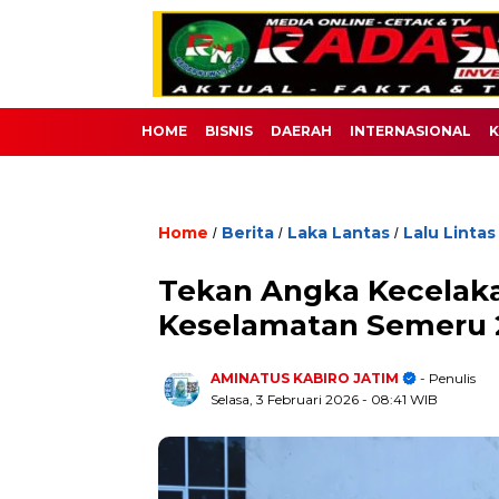
HOME
BISNIS
DAERAH
INTERNASIONAL
K
Home
Berita
Laka Lantas
Lalu Lintas
/
/
/
Tekan Angka Kecelakaa
Keselamatan Semeru 
AMINATUS KABIRO JATIM
- Penulis
Selasa, 3 Februari 2026
- 08:41 WIB