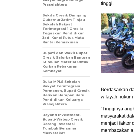
Rakyat bagi Keluarga
tinggi.
Prasejahtera
Sekda Gresik Dampingi
Gubernur Jatim Tinjau
Sekolah Rakyat
Terintegrasi 1 Gresik:
Tegaskan Pendidikan
Jadi Kunci Putus Mata
Rantai Kemiskinan
Bupati dan Wakil Bupati
Gresik Salurkan Bantuan
Stimulan Material Untuk
Korban Kebakaran
Sembayat
Buka MPLS Sekolah
Rakyat Terintegrasi
Berdasarkan dat
Permanen, Bupati Gresik
Berikan Harapan Baru
wilayah hukum 
Pendidikan Keluarga
Prasejahtera
“Tingginya ang
Beyond Investment,
masyarakat dala
Bupati-Wabup Gresik
menjadi faktor 
Dorong Investasi
Tumbuh Bersama
membacakan am
Masyarakat