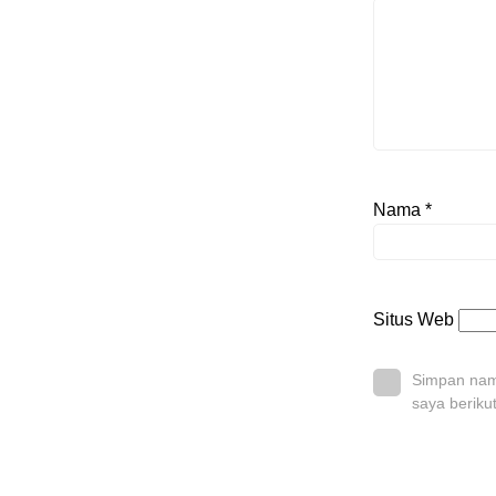
Nama
*
Situs Web
Simpan nama
saya beriku