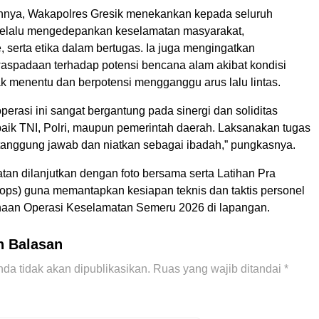
nnya, Wakapolres Gresik menekankan kepada seluruh
selalu mengedepankan keselamatan masyarakat,
, serta etika dalam bertugas. Ia juga mengingatkan
aspadaan terhadap potensi bencana alam akibat kondisi
ak menentu dan berpotensi mengganggu arus lalu lintas.
perasi ini sangat bergantung pada sinergi dan soliditas
baik TNI, Polri, maupun pemerintah daerah. Laksanakan tugas
anggung jawab dan niatkan sebagai ibadah,” pungkasnya.
atan dilanjutkan dengan foto bersama serta Latihan Pra
aops) guna memantapkan kesiapan teknis dan taktis personel
aan Operasi Keselamatan Semeru 2026 di lapangan.
n Balasan
da tidak akan dipublikasikan.
Ruas yang wajib ditandai
*