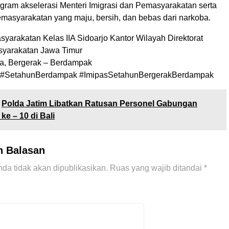
ram akselerasi Menteri Imigrasi dan Pemasyarakatan serta
asyarakatan yang maju, bersih, dan bebas dari narkoba.
arakatan Kelas IIA Sidoarjo Kantor Wilayah Direktorat
syarakatan Jawa Timur
a, Bergerak – Berdampak
#SetahunBerdampak #ImipasSetahunBergerakBerdampak
Polda Jatim Libatkan Ratusan Personel Gabungan
e – 10 di Bali
n Balasan
da tidak akan dipublikasikan.
Ruas yang wajib ditandai
*