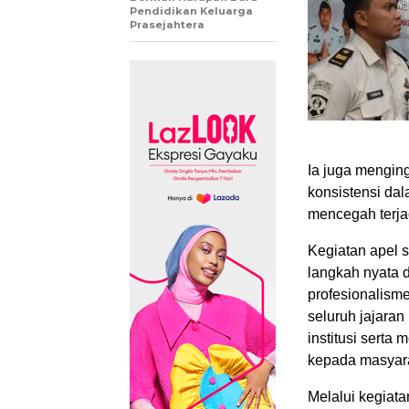
Pendidikan Keluarga
Prasejahtera
Ia juga mengin
konsistensi da
mencegah terja
Kegiatan apel s
langkah nyata
profesionalism
seluruh jajara
institusi serta
kepada masyar
Melalui kegiat