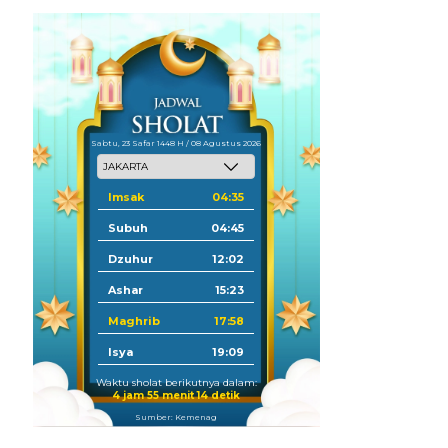
Sabtu, 23 Safar 1448 H / 08 Agustus 2026
Imsak
04:35
Subuh
04:45
Dzuhur
12:02
Ashar
15:23
Maghrib
17:58
Isya
19:09
Waktu sholat berikutnya dalam:
4 jam 55 menit 13 detik
Sumber: Kemenag