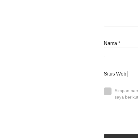
Nama
*
Situs Web
Simpan nama
saya beriku