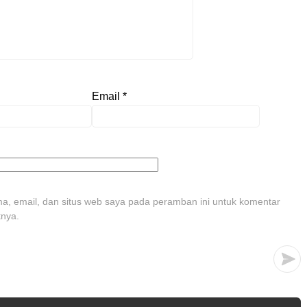
Email
*
, email, dan situs web saya pada peramban ini untuk komentar
tnya.