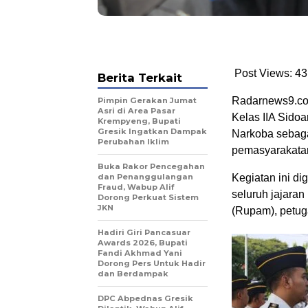
Post Views: 43
Berita Terkait
Radarnews9.com
Pimpin Gerakan Jumat
Asri di Area Pasar
Kelas IIA Sido
Krempyeng, Bupati
Gresik Ingatkan Dampak
Narkoba sebaga
Perubahan Iklim
pemasyarakatan
Buka Rakor Pencegahan
dan Penanggulangan
Kegiatan ini di
Fraud, Wabup Alif
seluruh jajaran
Dorong Perkuat Sistem
JKN
(Rupam), petu
Hadiri Giri Pancasuar
Awards 2026, Bupati
Fandi Akhmad Yani
Dorong Pers Untuk Hadir
dan Berdampak
DPC Abpednas Gresik