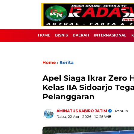
HOME
BISNIS
DAERAH
INTERNASIONAL
K
Home
Berita
/
Apel Siaga Ikrar Zero
Kelas IIA Sidoarjo Te
Pelanggaran
AMINATUS KABIRO JATIM
- Penulis
Rabu, 22 April 2026
- 10:25 WIB