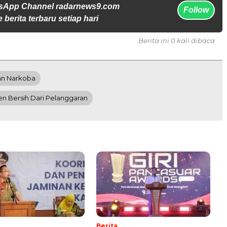
tsApp Channel radarnews9.com
Follow
 berita terbaru setiap hari
Berita ini 0 kali dibaca
Dan Narkoba
en Bersih Dari Pelanggaran
Berita