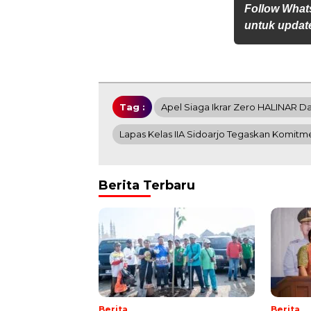
Follow Wha
untuk update
Tag :
Apel Siaga Ikrar Zero HALINAR 
Lapas Kelas IIA Sidoarjo Tegaskan Komitm
Berita Terbaru
Berita
Berita