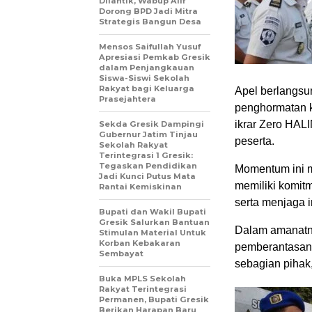
Dilantik, Wabup Alif
Dorong BPD Jadi Mitra
Strategis Bangun Desa
Mensos Saifullah Yusuf
Apresiasi Pemkab Gresik
dalam Penjangkauan
Siswa-Siswi Sekolah
Rakyat bagi Keluarga
Apel berlangsu
Prasejahtera
penghormatan k
ikrar Zero HALI
Sekda Gresik Dampingi
Gubernur Jatim Tinjau
peserta.
Sekolah Rakyat
Terintegrasi 1 Gresik:
Tegaskan Pendidikan
Momentum ini m
Jadi Kunci Putus Mata
memiliki komit
Rantai Kemiskinan
serta menjaga i
Bupati dan Wakil Bupati
Gresik Salurkan Bantuan
Dalam amanatn
Stimulan Material Untuk
Korban Kebakaran
pemberantasan
Sembayat
sebagian pihak
Buka MPLS Sekolah
Rakyat Terintegrasi
Permanen, Bupati Gresik
Berikan Harapan Baru