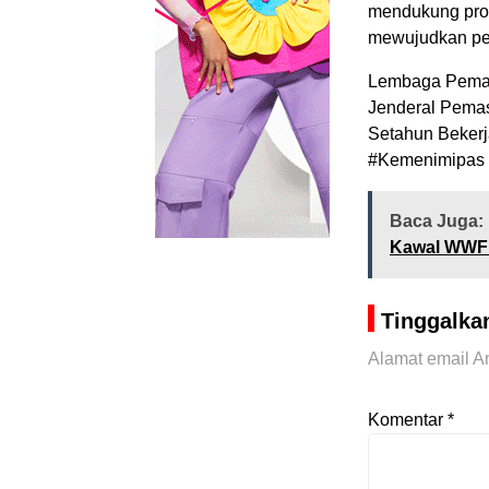
mendukung prog
mewujudkan pem
Lembaga Pemasy
Jenderal Pema
Setahun Bekerj
#Kemenimipas 
Baca Juga:
Kawal WWF k
Tinggalka
Alamat email An
Komentar
*