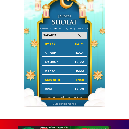
Sabtu, 23 Safar 1448 H / 08 Agustus 2026
Imsak
04:35
Subuh
04:45
Dzuhur
12:02
Ashar
15:23
Maghrib
17:58
Isya
19:09
Tidak ada waktu sholat berikutnya hari ini.
Sumber: Kemenag