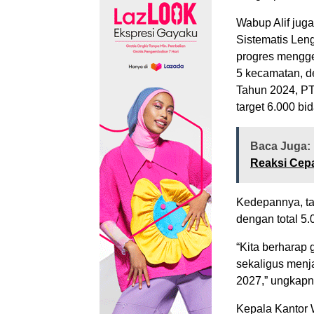
Wabup Alif jug
Sistematis Len
progres mengge
5 kecamatan, d
Tahun 2024, PT
target 6.000 bi
Baca Juga:
Reaksi Cep
Kedepannya, ta
dengan total 5.
“Kita berharap
sekaligus menj
2027,” ungkapn
Kepala Kantor 