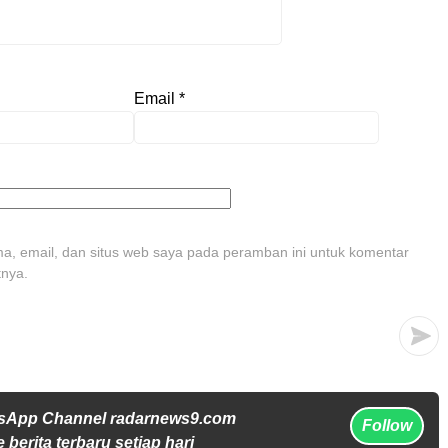
Email
*
, email, dan situs web saya pada peramban ini untuk komentar
tnya.
tsApp Channel radarnews9.com
Follow
 berita terbaru setiap hari