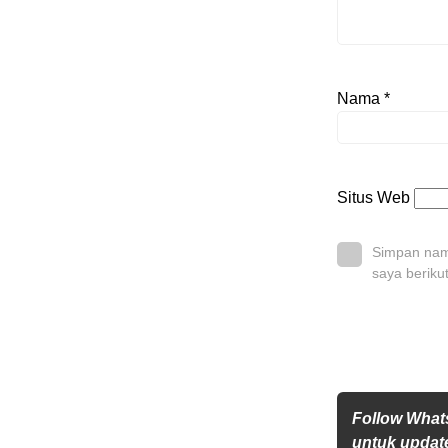
Nama
*
Situs Web
Simpan nama
saya beriku
Follow Wha
untuk update