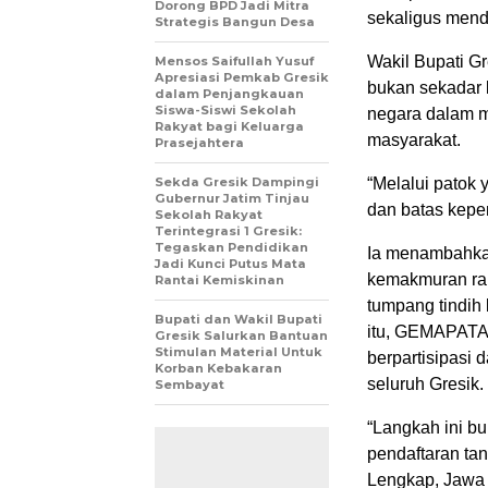
Dorong BPD Jadi Mitra
sekaligus mend
Strategis Bangun Desa
Wakil Bupati G
Mensos Saifullah Yusuf
Apresiasi Pemkab Gresik
bukan sekadar 
dalam Penjangkauan
Siswa-Siswi Sekolah
negara dalam m
Rakyat bagi Keluarga
masyarakat.
Prasejahtera
Sekda Gresik Dampingi
“Melalui patok 
Gubernur Jatim Tinjau
dan batas kepe
Sekolah Rakyat
Terintegrasi 1 Gresik:
Tegaskan Pendidikan
Ia menambahkan
Jadi Kunci Putus Mata
kemakmuran rak
Rantai Kemiskinan
tumpang tindih 
Bupati dan Wakil Bupati
itu, GEMAPATAS
Gresik Salurkan Bantuan
Stimulan Material Untuk
berpartisipasi
Korban Kebakaran
seluruh Gresik.
Sembayat
“Langkah ini b
pendaftaran tan
Lengkap, Jawa 