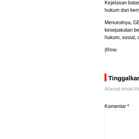
Kejelasan bata
hukum dan keny
Menurutnya, G
kesepakatan be
hukum, sosial,
(Rmo
Tinggalka
Alamat email An
Komentar
*