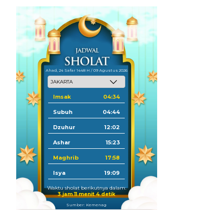
Ahad, 24 Safar 1448 H / 09 Agustus 2026
Imsak
04:34
Subuh
04:44
Dzuhur
12:02
Ashar
15:23
Maghrib
17:58
Isya
19:09
Waktu sholat berikutnya dalam:
3 jam 11 menit 3 detik
Sumber: Kemenag