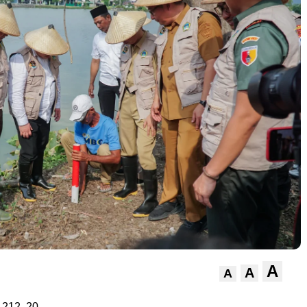
A
A
A
,212,
20