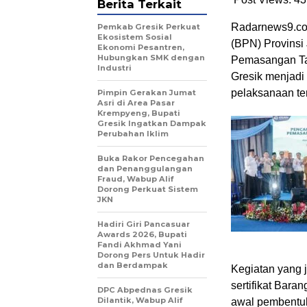
Berita Terkait
Radarnews9.com
Pemkab Gresik Perkuat
Ekosistem Sosial
(BPN) Provins
Ekonomi Pesantren,
Hubungkan SMK dengan
Pemasangan Ta
Industri
Gresik menjadi
pelaksanaan te
Pimpin Gerakan Jumat
Asri di Area Pasar
Krempyeng, Bupati
Gresik Ingatkan Dampak
Perubahan Iklim
Buka Rakor Pencegahan
dan Penanggulangan
Fraud, Wabup Alif
Dorong Perkuat Sistem
JKN
Hadiri Giri Pancasuar
Awards 2026, Bupati
Fandi Akhmad Yani
Dorong Pers Untuk Hadir
dan Berdampak
Kegiatan yang j
sertifikat Bara
DPC Abpednas Gresik
Dilantik, Wabup Alif
awal pembentu