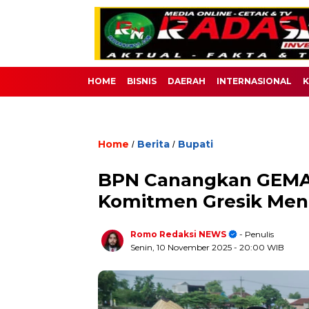
HOME
BISNIS
DAERAH
INTERNASIONAL
K
Home
Berita
Bupati
/
/
BPN Canangkan GEMA
Komitmen Gresik Men
Romo Redaksi NEWS
- Penulis
Senin, 10 November 2025
- 20:00 WIB