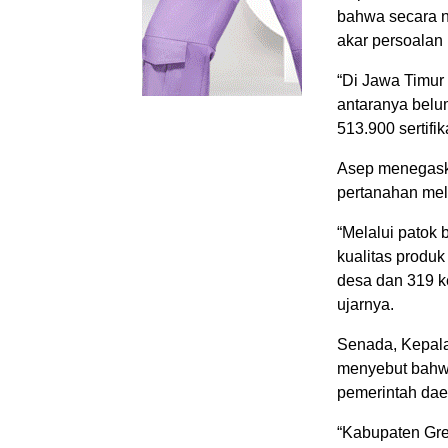
bahwa secara 
akar persoalan 
“Di Jawa Timur t
antaranya belu
513.900 sertifi
Asep menegask
pertanahan mel
“Melalui patok 
kualitas produk
desa dan 319 k
ujarnya.
Senada, Kepala
menyebut bahwa 
pemerintah dae
“Kabupaten Gres