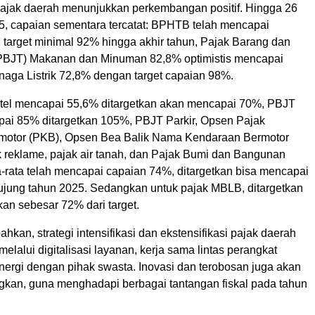
ajak daerah menunjukkan perkembangan positif. Hingga 26
, capaian sementara tercatat: BPHTB telah mencapai
target minimal 92% hingga akhir tahun, Pajak Barang dan
(PBJT) Makanan dan Minuman 82,8% optimistis mencapai
aga Listrik 72,8% dengan target capaian 98%.
el mencapai 55,6% ditargetkan akan mencapai 70%, PBJT
ai 85% ditargetkan 105%, PBJT Parkir, Opsen Pajak
motor (PKB), Opsen Bea Balik Nama Kendaraan Bermotor
 reklame, pajak air tanah, dan Pajak Bumi dan Bangunan
a-rata telah mencapai capaian 74%, ditargetkan bisa mencapai
jung tahun 2025. Sedangkan untuk pajak MBLB, ditargetkan
ikan sebesar 72% dari target.
an, strategi intensifikasi dan ekstensifikasi pajak daerah
melalui digitalisasi layanan, kerja sama lintas perangkat
inergi dengan pihak swasta. Inovasi dan terobosan juga akan
gkan, guna menghadapi berbagai tantangan fiskal pada tahun