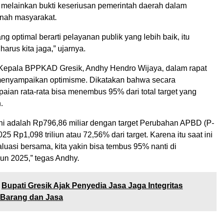
 melainkan bukti keseriusan pemerintah daerah dalam
ah masyarakat.
g optimal berarti pelayanan publik yang lebih baik, itu
arus kita jaga,” ujarnya.
 Kepala BPPKAD Gresik, Andhy Hendro Wijaya, dalam rapat
 menyampaikan optimisme. Dikatakan bahwa secara
aian rata-rata bisa menembus 95% dari total target yang
.
ini adalah Rp796,86 miliar dengan target Perubahan APBD (P-
5 Rp1,098 triliun atau 72,56% dari target. Karena itu saat ini
aluasi bersama, kita yakin bisa tembus 95% nanti di
un 2025,” tegas Andhy.
Bupati Gresik Ajak Penyedia Jasa Jaga Integritas
Barang dan Jasa