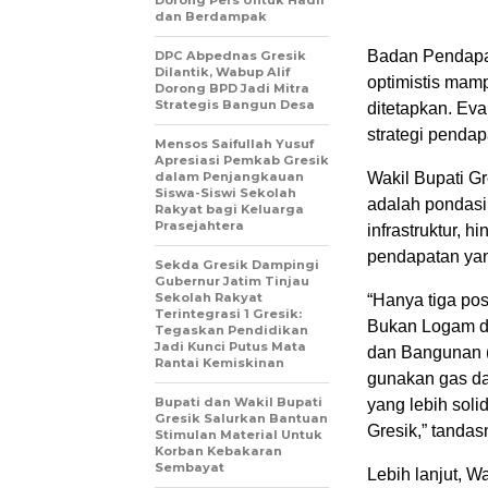
Dorong Pers Untuk Hadir
dan Berdampak
Badan Pendapa
DPC Abpednas Gresik
Dilantik, Wabup Alif
optimistis mam
Dorong BPD Jadi Mitra
Strategis Bangun Desa
ditetapkan. Eva
strategi pendap
Mensos Saifullah Yusuf
Apresiasi Pemkab Gresik
dalam Penjangkauan
Wakil Bupati G
Siswa-Siswi Sekolah
adalah pondasi
Rakyat bagi Keluarga
Prasejahtera
infrastruktur, h
pendapatan yan
Sekda Gresik Dampingi
Gubernur Jatim Tinjau
Sekolah Rakyat
“Hanya tiga pos
Terintegrasi 1 Gresik:
Bukan Logam da
Tegaskan Pendidikan
Jadi Kunci Putus Mata
dan Bangunan (
Rantai Kemiskinan
gunakan gas da
Bupati dan Wakil Bupati
yang lebih so
Gresik Salurkan Bantuan
Gresik,” tandas
Stimulan Material Untuk
Korban Kebakaran
Sembayat
Lebih lanjut, 