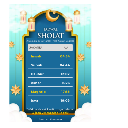
Ahad, 24 Safar 1448 H / 09 Agustus 2026
Imsak
04:34
Subuh
04:44
Dzuhur
12:02
Ashar
15:23
Maghrib
17:58
Isya
19:09
Waktu sholat berikutnya dalam:
3 jam 29 menit 30 detik
Sumber: Kemenag