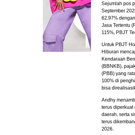
Sejumlah pos p
September 2025
62,97% dengan 
Jasa Tertentu 
115%, PBJT Ten
Untuk PBJT Hot
Hiburan mencap
Kendaraan Ber
(BBNKB), pajak
(PBB) yang rat
100% di penghu
bisa direalisas
Andhy menambahk
terus diperkuat 
daerah, serta s
terus dikemban
2026.