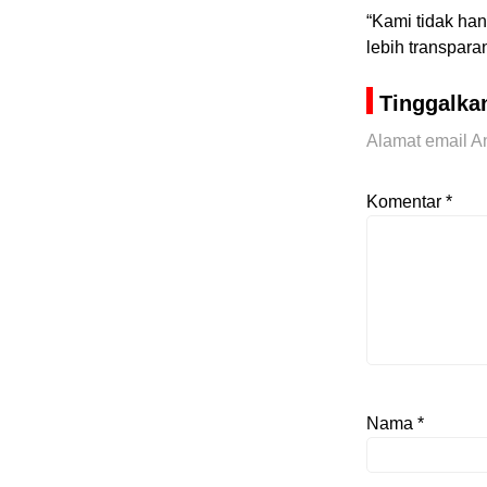
“Kami tidak han
lebih transpara
Tinggalka
Alamat email An
Komentar
*
Nama
*