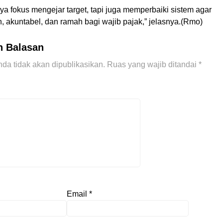
ya fokus mengejar target, tapi juga memperbaiki sistem agar
n, akuntabel, dan ramah bagi wajib pajak,” jelasnya.(Rmo)
n Balasan
da tidak akan dipublikasikan.
Ruas yang wajib ditandai
*
Email
*