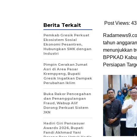
Post Views: 43
Berita Terkait
Radarnews9.com
Pemkab Gresik Perkuat
Ekosistem Sosial
tahun anggaran
Ekonomi Pesantren,
Hubungkan SMK dengan
menunjukkan tre
Industri
BPPKAD Kabupa
Persiapan Targ
Pimpin Gerakan Jumat
Asri di Area Pasar
Krempyeng, Bupati
Gresik Ingatkan Dampak
Perubahan Iklim
Buka Rakor Pencegahan
dan Penanggulangan
Fraud, Wabup Alif
Dorong Perkuat Sistem
JKN
Hadiri Giri Pancasuar
Awards 2026, Bupati
Fandi Akhmad Yani