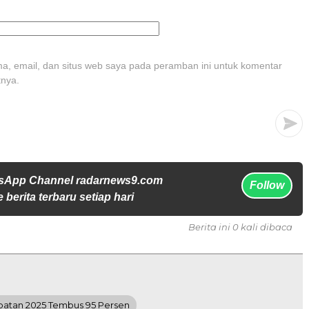
, email, dan situs web saya pada peramban ini untuk komentar
tnya.
tsApp Channel radarnews9.com
Follow
 berita terbaru setiap hari
Berita ini 0 kali dibaca
patan 2025 Tembus 95 Persen