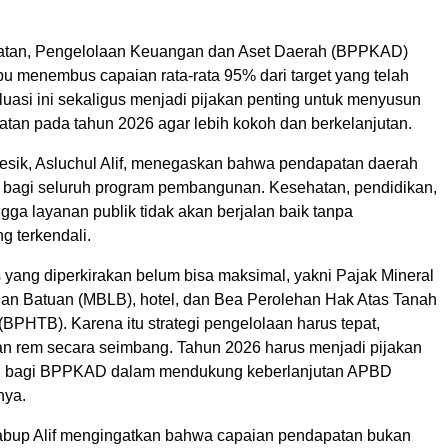
tan, Pengelolaan Keuangan dan Aset Daerah (BPPKAD)
pu menembus capaian rata-rata 95% dari target yang telah
luasi ini sekaligus menjadi pijakan penting untuk menyusun
atan pada tahun 2026 agar lebih kokoh dan berkelanjutan.
resik, Asluchul Alif, menegaskan bahwa pendapatan daerah
 bagi seluruh program pembangunan. Kesehatan, pendidikan,
ingga layanan publik tidak akan berjalan baik tanpa
g terkendali.
 yang diperkirakan belum bisa maksimal, yakni Pajak Mineral
n Batuan (MBLB), hotel, dan Bea Perolehan Hak Atas Tanah
BPHTB). Karena itu strategi pengelolaan harus tepat,
n rem secara seimbang. Tahun 2026 harus menjadi pijakan
lid bagi BPPKAD dalam mendukung keberlanjutan APBD
nya.
Wabup Alif mengingatkan bahwa capaian pendapatan bukan