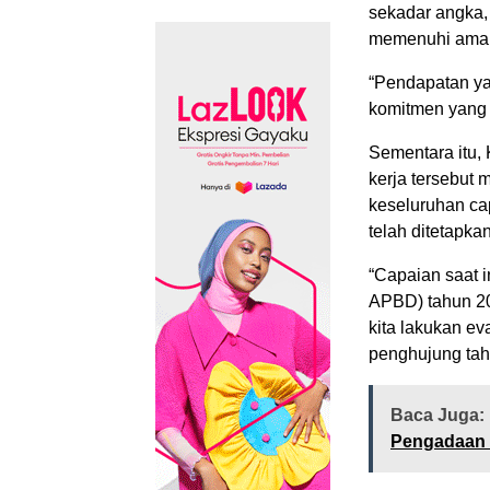
sekadar angka,
memenuhi aman
“Pendapatan yan
komitmen yang h
Sementara itu,
kerja tersebut
keseluruhan cap
telah ditetapkan
“Capaian saat 
APBD) tahun 202
kita lakukan ev
penghujung tah
Baca Juga:
Pengadaan 