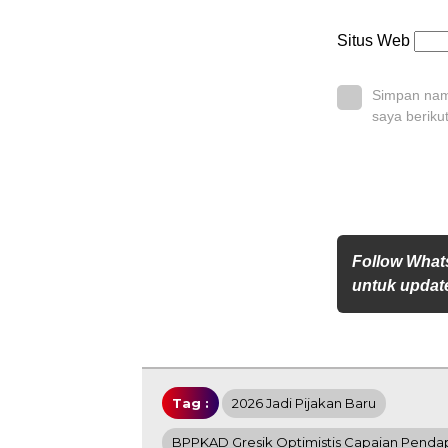
Situs Web
Simpan nama
saya beriku
Follow Wha
untuk update
Tag :
2026 Jadi Pijakan Baru
BPPKAD Gresik Optimistis Capaian Penda