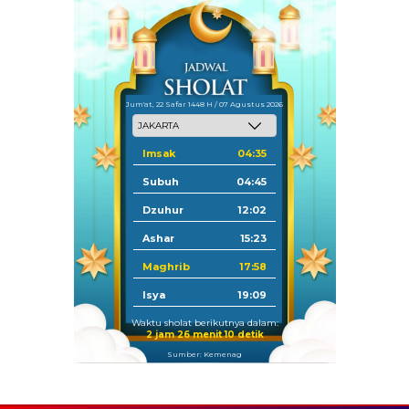
Jum'at, 22 Safar 1448 H / 07 Agustus 2026
Imsak
04:35
Subuh
04:45
Dzuhur
12:02
Ashar
15:23
Maghrib
17:58
Isya
19:09
Waktu sholat berikutnya dalam:
2 jam 26 menit 9 detik
Sumber: Kemenag