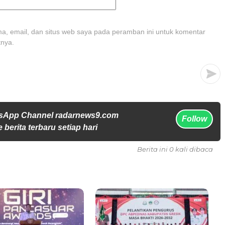
, email, dan situs web saya pada peramban ini untuk komentar
tnya.
tsApp Channel radarnews9.com
Follow
 berita terbaru setiap hari
Berita ini 0 kali dibaca