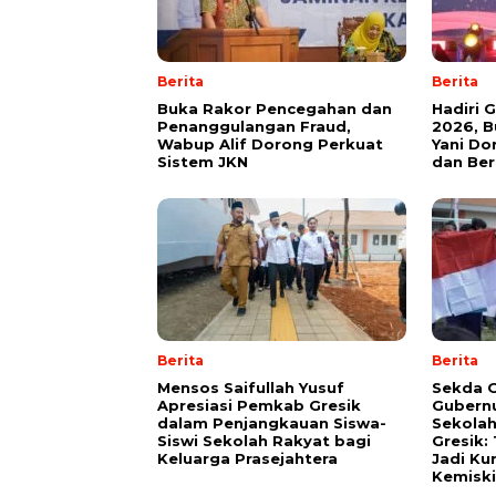
Berita
Berita
Buka Rakor Pencegahan dan
Hadiri 
Penanggulangan Fraud,
2026, B
Wabup Alif Dorong Perkuat
Yani Do
Sistem JKN
dan Be
Berita
Berita
Mensos Saifullah Yusuf
Sekda G
Apresiasi Pemkab Gresik
Gubernu
dalam Penjangkauan Siswa-
Sekolah
Siswi Sekolah Rakyat bagi
Gresik:
Keluarga Prasejahtera
Jadi Ku
Kemisk