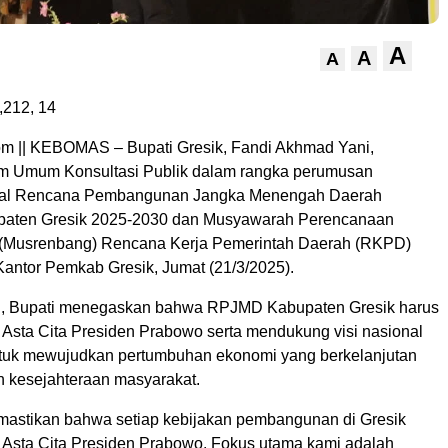
A
A
A
,212,
14
m || KEBOMAS – Bupati Gresik, Fandi Akhmad Yani,
 Umum Konsultasi Publik dalam rangka perumusan
al Rencana Pembangunan Jangka Menengah Daerah
aten Gresik 2025-2030 dan Musyawarah Perencanaan
Musrenbang) Rencana Kerja Pemerintah Daerah (RKPD)
Kantor Pemkab Gresik, Jumat (21/3/2025).
ni, Bupati menegaskan bahwa RPJMD Kabupaten Gresik harus
 Asta Cita Presiden Prabowo serta mendukung visi nasional
ntuk mewujudkan pertumbuhan ekonomi yang berkelanjutan
 kesejahteraan masyarakat.
mastikan bahwa setiap kebijakan pembangunan di Gresik
 Asta Cita Presiden Prabowo. Fokus utama kami adalah