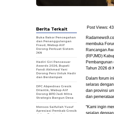
Post Views: 43
Berita Terkait
Radarnews9.co
Buka Rakor Pencegahan
dan Penanggulangan
membuka Forum
Fraud, Wabup Alif
Dorong Perkuat Sistem
Rancangan Aw
JKN
(RPJMD) Kabup
Pembangunan (
Hadiri Giri Pancasuar
Awards 2026, Bupati
Tahun 2026 di 
Fandi Akhmad Yani
Dorong Pers Untuk Hadir
dan Berdampak
Dalam forum i
selaras dengan
DPC Abpednas Gresik
Dilantik, Wabup Alif
dan provinsi u
Dorong BPD Jadi Mitra
dan pemerataan
Strategis Bangun Desa
“Kami ingin me
Mensos Saifullah Yusuf
Apresiasi Pemkab Gresik
sejalan dengan