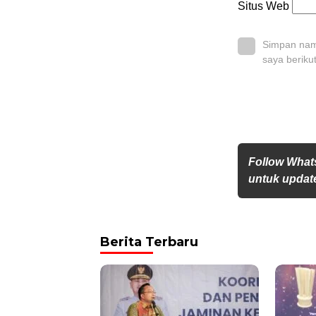
Situs Web
Simpan nama
saya beriku
Follow Wha
untuk update
Berita Terbaru