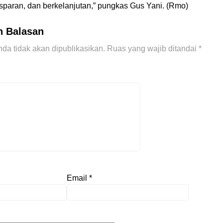
nsparan, dan berkelanjutan,” pungkas Gus Yani. (Rmo)
n Balasan
da tidak akan dipublikasikan.
Ruas yang wajib ditandai
*
Email
*