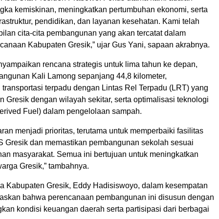
ka kemiskinan, meningkatkan pertumbuhan ekonomi, serta
astruktur, pendidikan, dan layanan kesehatan. Kami telah
lan cita-cita pembangunan yang akan tercatat dalam
anaan Kabupaten Gresik,” ujar Gus Yani, sapaan akrabnya.
nyampaikan rencana strategis untuk lima tahun ke depan,
ngunan Kali Lamong sepanjang 44,8 kilometer,
ransportasi terpadu dengan Lintas Rel Terpadu (LRT) yang
resik dengan wilayah sekitar, serta optimalisasi teknologi
rived Fuel) dalam pengelolaan sampah.
aran menjadi prioritas, terutama untuk memperbaiki fasilitas
S Gresik dan memastikan pembangunan sekolah sesuai
an masyarakat. Semua ini bertujuan untuk meningkatkan
warga Gresik,” tambahnya.
a Kabupaten Gresik, Eddy Hadisiswoyo, dalam kesempatan
gaskan bahwa perencanaan pembangunan ini disusun dengan
an kondisi keuangan daerah serta partisipasi dari berbagai