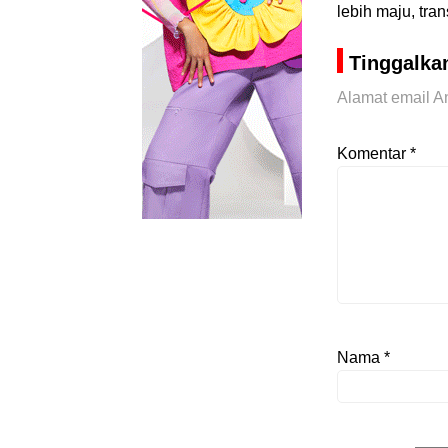
lebih maju, tra
Tinggalka
Alamat email An
Komentar
*
Nama
*