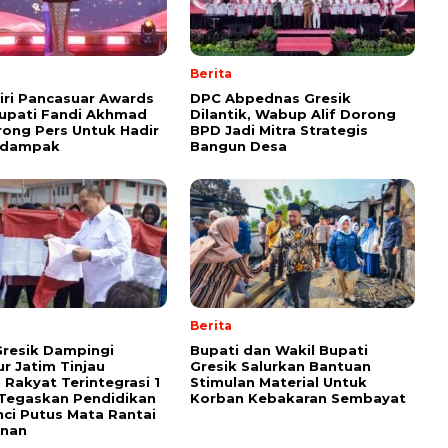
Berita
Giri Pancasuar Awards
DPC Abpednas Gresik
upati Fandi Akhmad
Dilantik, Wabup Alif Dorong
rong Pers Untuk Hadir
BPD Jadi Mitra Strategis
rdampak
Bangun Desa
Berita
resik Dampingi
Bupati dan Wakil Bupati
r Jatim Tinjau
Gresik Salurkan Bantuan
 Rakyat Terintegrasi 1
Stimulan Material Untuk
 Tegaskan Pendidikan
Korban Kebakaran Sembayat
nci Putus Mata Rantai
inan