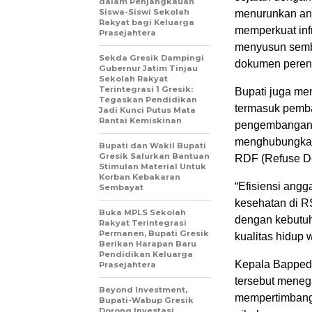
dalam Penjangkauan
Siswa-Siswi Sekolah
menurunkan ang
Rakyat bagi Keluarga
memperkuat infr
Prasejahtera
menyusun sembi
Sekda Gresik Dampingi
dokumen perenc
Gubernur Jatim Tinjau
Sekolah Rakyat
Terintegrasi 1 Gresik:
Bupati juga me
Tegaskan Pendidikan
termasuk pemba
Jadi Kunci Putus Mata
Rantai Kemiskinan
pengembangan t
menghubungkan G
Bupati dan Wakil Bupati
Gresik Salurkan Bantuan
RDF (Refuse De
Stimulan Material Untuk
Korban Kebakaran
“Efisiensi angg
Sembayat
kesehatan di R
Buka MPLS Sekolah
dengan kebutuh
Rakyat Terintegrasi
Permanen, Bupati Gresik
kualitas hidup 
Berikan Harapan Baru
Pendidikan Keluarga
Kepala Bapped
Prasejahtera
tersebut mene
Beyond Investment,
mempertimbangk
Bupati-Wabup Gresik
Dorong Investasi