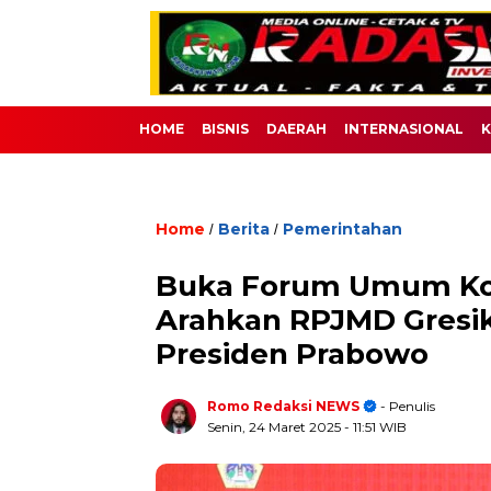
HOME
BISNIS
DAERAH
INTERNASIONAL
K
Home
Berita
Pemerintahan
/
/
Buka Forum Umum Kons
Arahkan RPJMD Gresik 
Presiden Prabowo
Romo Redaksi NEWS
- Penulis
Senin, 24 Maret 2025
- 11:51 WIB