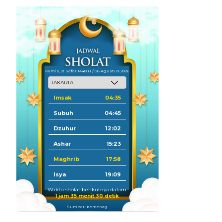
Kamis, 21 Safar 1448 H / 06 Agustus 2026
Imsak
04:35
Subuh
04:45
Dzuhur
12:02
Ashar
15:23
Maghrib
17:58
Isya
19:09
Waktu sholat berikutnya dalam:
1 jam 35 menit 30 detik
Sumber: Kemenag