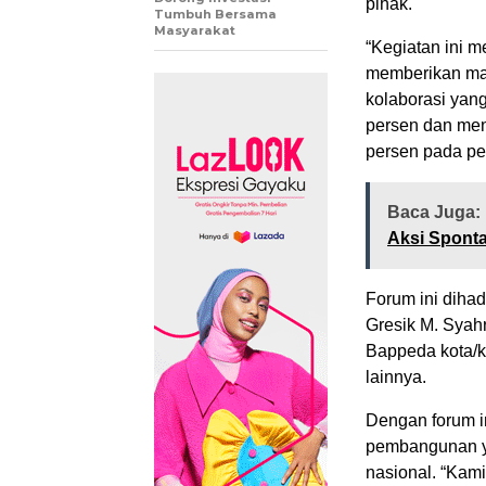
pihak.
Tumbuh Bersama
Masyarakat
“Kegiatan ini 
memberikan ma
kolaborasi yang
persen dan me
persen pada pe
Baca Juga:
Aksi Sponta
Forum ini diha
Gresik M. Syah
Bappeda kota/k
lainnya.
Dengan forum i
pembangunan yan
nasional. “Kam