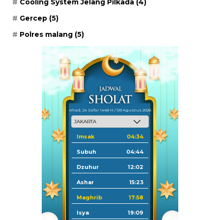
Cooling System Jelang Pilkada
(4)
Gercep
(5)
Polres malang
(5)
Ahad, 24 Safar 1448 H / 09 Agustus 2026
Imsak
04:34
Subuh
04:44
Dzuhur
12:02
Ashar
15:23
Maghrib
17:58
Isya
19:09