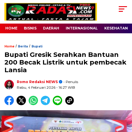
HOME
BISNIS
DAERAH
INTERNASIONAL
KESEHATAN
/
/
Home
Berita
Bupati
Bupati Gresik Serahkan Bantuan
200 Becak Listrik untuk pembecak
Lansia
Romo Redaksi NEWS
- Penulis
Rabu, 4 Februari 2026
- 16:27 WIB