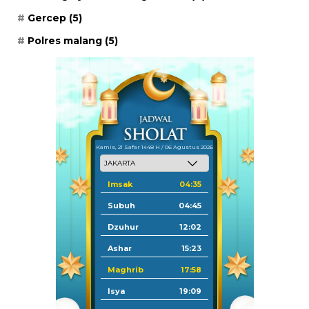
Gercep
(5)
Polres malang
(5)
Kamis, 21 Safar 1448 H / 06 Agustus 2026
Imsak
04:35
Subuh
04:45
Dzuhur
12:02
Ashar
15:23
Maghrib
17:58
Isya
19:09