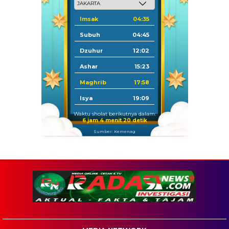
Imsak
04:35
Subuh
04:45
Dzuhur
12:02
Ashar
15:23
Maghrib
17:58
Isya
19:09
Waktu sholat berikutnya dalam:
6 jam 4 menit 19 detik
Sumber: Kemenag