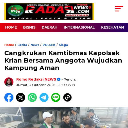
HOME
BISNIS
DAERAH
INTERNASIONAL
KESEHATAN
/
/
/
/
Home
Berita
News
POLSEK
Siaga
Cangkrukan Kamtibmas Kapolsek
Krian Bersama Anggota Wujudkan
Kampung Aman
Romo Redaksi NEWS
- Penulis
Jumat, 3 Oktober 2025
- 21:09 WIB