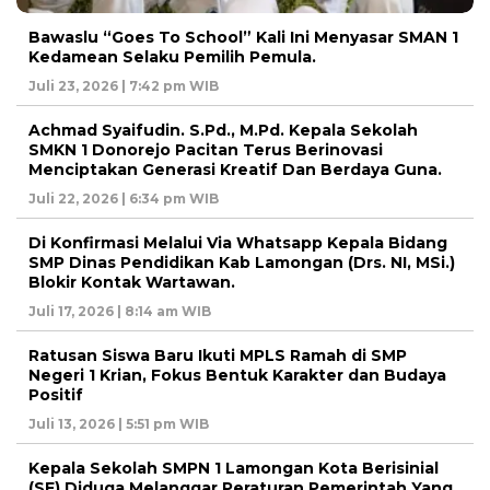
Bawaslu “Goes To School” Kali Ini Menyasar SMAN 1
Kedamean Selaku Pemilih Pemula.
Juli 23, 2026 | 7:42 pm WIB
Achmad Syaifudin. S.Pd., M.Pd. Kepala Sekolah
SMKN 1 Donorejo Pacitan Terus Berinovasi
Menciptakan Generasi Kreatif Dan Berdaya Guna.
Juli 22, 2026 | 6:34 pm WIB
Di Konfirmasi Melalui Via Whatsapp Kepala Bidang
SMP Dinas Pendidikan Kab Lamongan (Drs. NI, MSi.)
Blokir Kontak Wartawan.
Juli 17, 2026 | 8:14 am WIB
Ratusan Siswa Baru Ikuti MPLS Ramah di SMP
Negeri 1 Krian, Fokus Bentuk Karakter dan Budaya
Positif
Juli 13, 2026 | 5:51 pm WIB
Kepala Sekolah SMPN 1 Lamongan Kota Berisinial
(SF) Diduga Melanggar Peraturan Pemerintah Yang