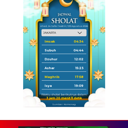
Ahad, 24 Safar 1448 H / 09 Agustus 2026
Imsak
04:34
Subuh
04:44
Dzuhur
12:02
Ashar
15:23
Maghrib
17:58
Isya
19:09
Waktu sholat berikutnya dalam:
3 jam 20 menit 10 detik
Sumber: Kemenag