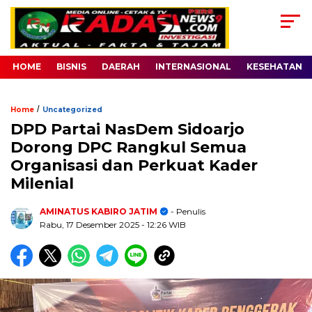
HOME
BISNIS
DAERAH
INTERNASIONAL
KESEHATAN
/
Home
Uncategorized
DPD Partai NasDem Sidoarjo
Dorong DPC Rangkul Semua
Organisasi dan Perkuat Kader
Milenial
AMINATUS KABIRO JATIM
- Penulis
Rabu, 17 Desember 2025
- 12:26 WIB