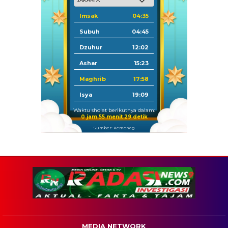
Imsak
04:35
Subuh
04:45
Dzuhur
12:02
Ashar
15:23
Maghrib
17:58
Isya
19:09
Waktu sholat berikutnya dalam:
0 jam 55 menit 28 detik
Sumber: Kemenag
MEDIA NETWORK