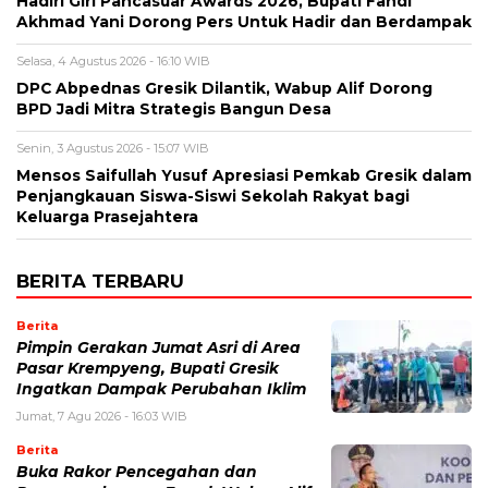
Hadiri Giri Pancasuar Awards 2026, Bupati Fandi
Akhmad Yani Dorong Pers Untuk Hadir dan Berdampak
Selasa, 4 Agustus 2026 - 16:10 WIB
DPC Abpednas Gresik Dilantik, Wabup Alif Dorong
BPD Jadi Mitra Strategis Bangun Desa
Senin, 3 Agustus 2026 - 15:07 WIB
Mensos Saifullah Yusuf Apresiasi Pemkab Gresik dalam
Penjangkauan Siswa-Siswi Sekolah Rakyat bagi
Keluarga Prasejahtera
BERITA TERBARU
Berita
Pimpin Gerakan Jumat Asri di Area
Pasar Krempyeng, Bupati Gresik
Ingatkan Dampak Perubahan Iklim
Jumat, 7 Agu 2026 - 16:03 WIB
Berita
Buka Rakor Pencegahan dan