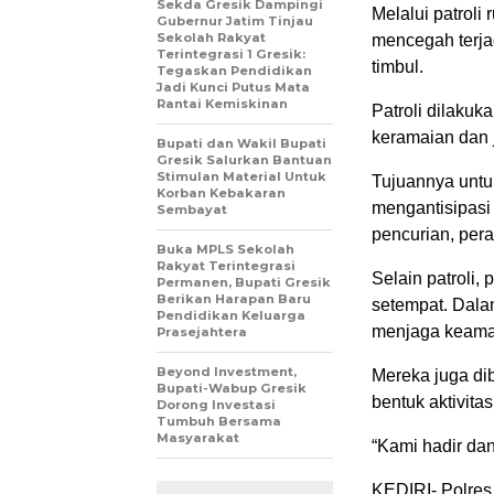
Sekda Gresik Dampingi
Melalui patroli
Gubernur Jatim Tinjau
Sekolah Rakyat
mencegah terja
Terintegrasi 1 Gresik:
timbul.
Tegaskan Pendidikan
Jadi Kunci Putus Mata
Rantai Kemiskinan
Patroli dilakuk
keramaian dan j
Bupati dan Wakil Bupati
Gresik Salurkan Bantuan
Stimulan Material Untuk
Tujuannya untu
Korban Kebakaran
mengantisipasi
Sembayat
pencurian, pera
Buka MPLS Sekolah
Rakyat Terintegrasi
Selain patroli,
Permanen, Bupati Gresik
Berikan Harapan Baru
setempat. Dalam
Pendidikan Keluarga
menjaga keaman
Prasejahtera
Beyond Investment,
Mereka juga d
Bupati-Wabup Gresik
bentuk aktivit
Dorong Investasi
Tumbuh Bersama
Masyarakat
“Kami hadir dan
KEDIRI- Polres 