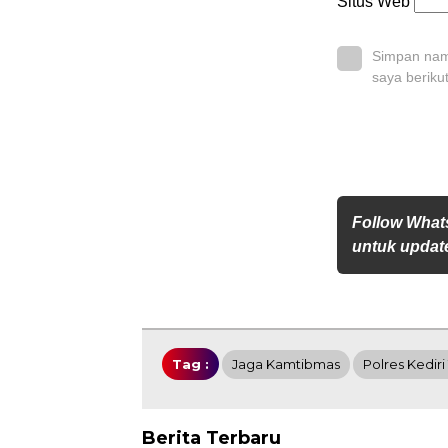
Situs Web
Simpan nama
saya beriku
Follow Wha
untuk update
Tag :
Jaga Kamtibmas
Polres Kediri
Berita Terbaru