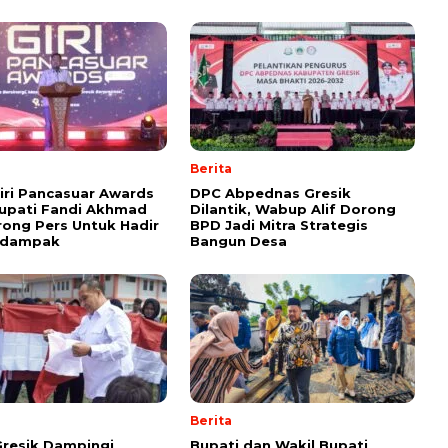
Berita
Giri Pancasuar Awards
DPC Abpednas Gresik
upati Fandi Akhmad
Dilantik, Wabup Alif Dorong
rong Pers Untuk Hadir
BPD Jadi Mitra Strategis
rdampak
Bangun Desa
Berita
resik Dampingi
Bupati dan Wakil Bupati