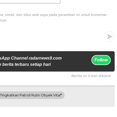
, email, dan situs web saya pada peramban ini untuk komentar
tnya.
tsApp Channel radarnews9.com
Follow
 berita terbaru setiap hari
Berita ini 0 kali dibaca
 Tingkatkan Patroli Rutin Obyek Vital*