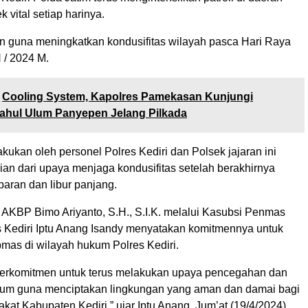
 vital setiap harinya.
kan guna meningkatkan kondusifitas wilayah pasca Hari Raya
H / 2024 M.
Cooling System, Kapolres Pamekasan Kunjungi
ahul Ulum Panyepen Jelang Pilkada
lakukan oleh personel Polres Kediri dan Polsek jajaran ini
an dari upaya menjaga kondusifitas setelah berakhirnya
aran dan libur panjang.
i AKBP Bimo Ariyanto, S.H., S.I.K. melalui Kasubsi Penmas
 Kediri Iptu Anang Isandy menyatakan komitmennya untuk
mas di wilayah hukum Polres Kediri.
 berkomitmen untuk terus melakukan upaya pencegahan dan
um guna menciptakan lingkungan yang aman dan damai bagi
kat Kabupaten Kediri,” ujar Iptu Anang, Jum’at (19/4/2024).