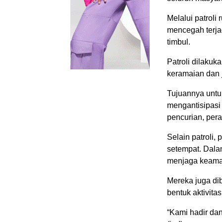
Melalui patroli
mencegah terja
timbul.
Patroli dilakuk
keramaian dan j
Tujuannya untu
mengantisipasi
pencurian, pera
Selain patroli,
setempat. Dalam
menjaga keaman
Mereka juga d
bentuk aktivit
“Kami hadir dan