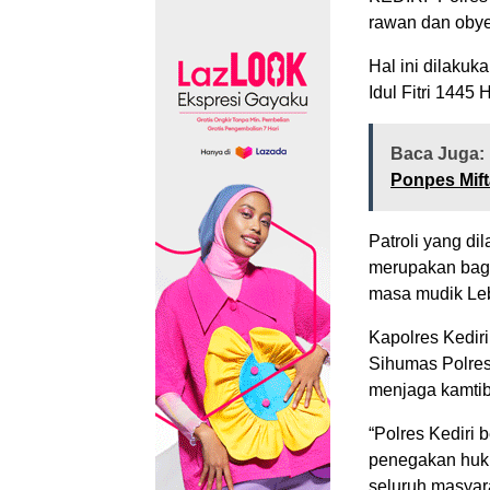
rawan dan obyek
Hal ini dilaku
Idul Fitri 1445 
Baca Juga:
Ponpes Mift
Patroli yang di
merupakan bagi
masa mudik Leb
Kapolres Kedir
Sihumas Polres
menjaga kamtib
“Polres Kediri
penegakan huk
seluruh masyara