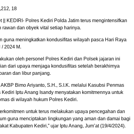
,212,
18
|| KEDIRI- Polres Kediri Polda Jatim terus mengintensifkan
ah rawan dan obyek vital setiap harinya.
kan guna meningkatkan kondusifitas wilayah pasca Hari Raya
H / 2024 M.
lakukan oleh personel Polres Kediri dan Polsek jajaran ini
an dari upaya menjaga kondusifitas setelah berakhirnya
aran dan libur panjang.
i AKBP Bimo Ariyanto, S.H., S.I.K. melalui Kasubsi Penmas
 Kediri Iptu Anang Isandy menyatakan komitmennya untuk
mas di wilayah hukum Polres Kediri.
 berkomitmen untuk terus melakukan upaya pencegahan dan
um guna menciptakan lingkungan yang aman dan damai bagi
kat Kabupaten Kediri,” ujar Iptu Anang, Jum’at (19/4/2024).