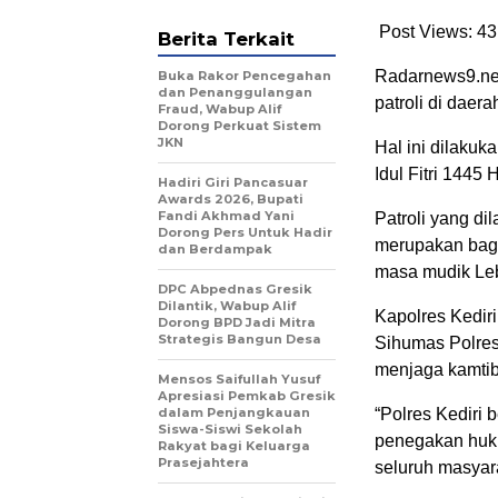
Post Views: 43
Berita Terkait
Radarnews9.net 
Buka Rakor Pencegahan
dan Penanggulangan
patroli di daer
Fraud, Wabup Alif
Dorong Perkuat Sistem
JKN
Hal ini dilaku
Idul Fitri 1445 
Hadiri Giri Pancasuar
Awards 2026, Bupati
Fandi Akhmad Yani
Patroli yang di
Dorong Pers Untuk Hadir
merupakan bagi
dan Berdampak
masa mudik Leb
DPC Abpednas Gresik
Dilantik, Wabup Alif
Kapolres Kedir
Dorong BPD Jadi Mitra
Strategis Bangun Desa
Sihumas Polres
menjaga kamtib
Mensos Saifullah Yusuf
Apresiasi Pemkab Gresik
dalam Penjangkauan
“Polres Kediri
Siswa-Siswi Sekolah
penegakan huk
Rakyat bagi Keluarga
Prasejahtera
seluruh masyara