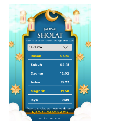
Kamis, 21 Safar 1448 H / 06 Agustus 2026
Imsak
04:35
Subuh
04:45
Dzuhur
12:02
Ashar
15:23
Maghrib
17:58
Isya
19:09
Waktu sholat berikutnya dalam:
4 jam 30 menit 18 detik
Sumber: Kemenag