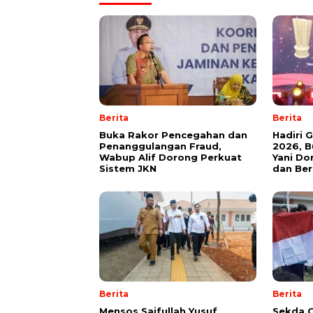
Berita
Berita
Buka Rakor Pencegahan dan
Hadiri 
Penanggulangan Fraud,
2026, B
Wabup Alif Dorong Perkuat
Yani Do
Sistem JKN
dan Be
Berita
Berita
Mensos Saifullah Yusuf
Sekda G