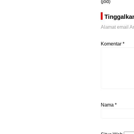
(jod)
Tinggalka
Alamat email An
Komentar
*
Nama
*