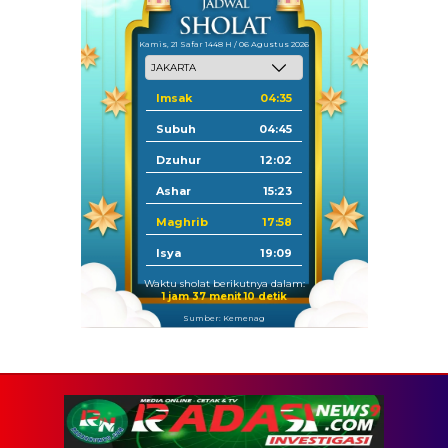
Kamis, 21 Safar 1448 H / 06 Agustus 2026
Imsak
04:35
Subuh
04:45
Dzuhur
12:02
Ashar
15:23
Maghrib
17:58
Isya
19:09
Waktu sholat berikutnya dalam:
1 jam 37 menit 9 detik
Sumber: Kemenag