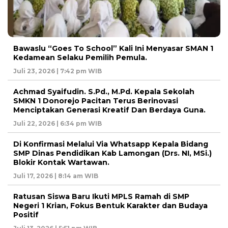
Bawaslu “Goes To School” Kali Ini Menyasar SMAN 1
Kedamean Selaku Pemilih Pemula.
Juli 23, 2026 | 7:42 pm WIB
Achmad Syaifudin. S.Pd., M.Pd. Kepala Sekolah
SMKN 1 Donorejo Pacitan Terus Berinovasi
Menciptakan Generasi Kreatif Dan Berdaya Guna.
Juli 22, 2026 | 6:34 pm WIB
Di Konfirmasi Melalui Via Whatsapp Kepala Bidang
SMP Dinas Pendidikan Kab Lamongan (Drs. NI, MSi.)
Blokir Kontak Wartawan.
Juli 17, 2026 | 8:14 am WIB
Ratusan Siswa Baru Ikuti MPLS Ramah di SMP
Negeri 1 Krian, Fokus Bentuk Karakter dan Budaya
Positif