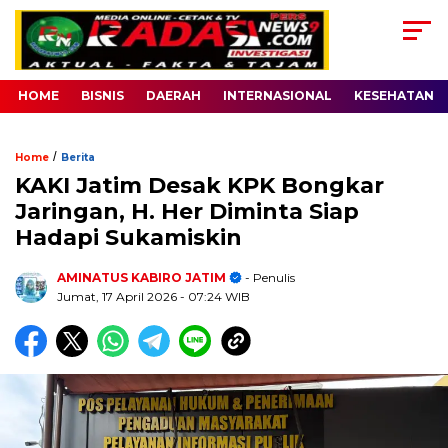
HOME
BISNIS
DAERAH
INTERNASIONAL
KESEHATAN
/
Home
Berita
KAKI Jatim Desak KPK Bongkar
Jaringan, H. Her Diminta Siap
Hadapi Sukamiskin
AMINATUS KABIRO JATIM
- Penulis
Jumat, 17 April 2026
- 07:24 WIB