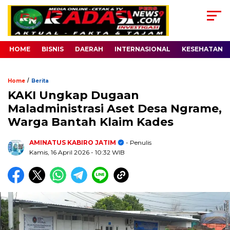
HOME
BISNIS
DAERAH
INTERNASIONAL
KESEHATAN
/
Home
Berita
KAKI Ungkap Dugaan
Maladministrasi Aset Desa Ngrame,
Warga Bantah Klaim Kades
AMINATUS KABIRO JATIM
- Penulis
Kamis, 16 April 2026
- 10:32 WIB