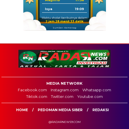
Maghrib
17:58
Isya
19:09
Waktu sholat berikutnya dalam:
2 jam 28 menit 32 detik
Sumber: Kemenag
MEDIA NETWORK
Facebook.com
Instagram.com
Whatsapp.com
Tiktok.com
Twitter.com
Youtube.com
HOME
PEDOMAN MEDIA SIBER
REDAKSI
@RADARNEWS9.COM