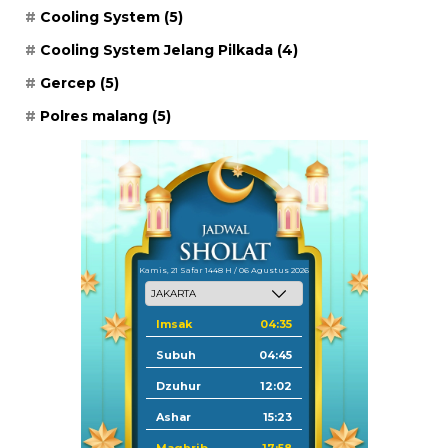
Cooling System
(5)
Cooling System Jelang Pilkada
(4)
Gercep
(5)
Polres malang
(5)
Kamis, 21 Safar 1448 H / 06 Agustus 2026
Imsak
04:35
Subuh
04:45
Dzuhur
12:02
Ashar
15:23