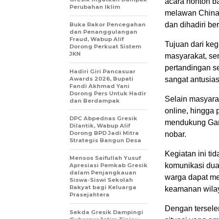
acara nonton b
Perubahan Iklim
melawan China.
dan dihadiri b
Buka Rakor Pencegahan
dan Penanggulangan
Fraud, Wabup Alif
Tujuan dari keg
Dorong Perkuat Sistem
JKN
masyarakat, s
pertandingan se
Hadiri Giri Pancasuar
Awards 2026, Bupati
sangat antusia
Fandi Akhmad Yani
Dorong Pers Untuk Hadir
Selain masyara
dan Berdampak
online, hingga
DPC Abpednas Gresik
mendukung Garu
Dilantik, Wabup Alif
Dorong BPD Jadi Mitra
nobar.
Strategis Bangun Desa
Kegiatan ini ti
Mensos Saifullah Yusuf
komunikasi dua 
Apresiasi Pemkab Gresik
dalam Penjangkauan
warga dapat me
Siswa-Siswi Sekolah
Rakyat bagi Keluarga
keamanan wilay
Prasejahtera
Dengan tersele
Sekda Gresik Dampingi