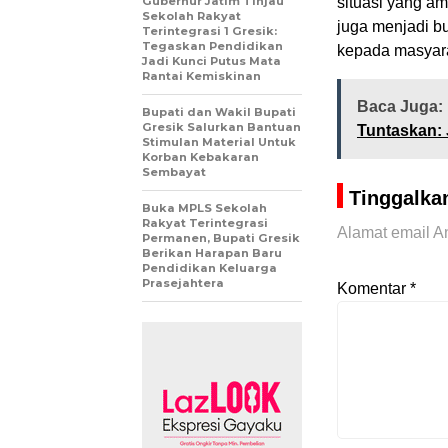
Gubernur Jatim Tinjau
situasi yang a
Sekolah Rakyat
juga menjadi bu
Terintegrasi 1 Gresik:
Tegaskan Pendidikan
kepada masyara
Jadi Kunci Putus Mata
Rantai Kemiskinan
Baca Juga:
Bupati dan Wakil Bupati
Gresik Salurkan Bantuan
Tuntaskan: 
Stimulan Material Untuk
Korban Kebakaran
Sembayat
Tinggalka
Buka MPLS Sekolah
Rakyat Terintegrasi
Alamat email An
Permanen, Bupati Gresik
Berikan Harapan Baru
Pendidikan Keluarga
Prasejahtera
Komentar
*