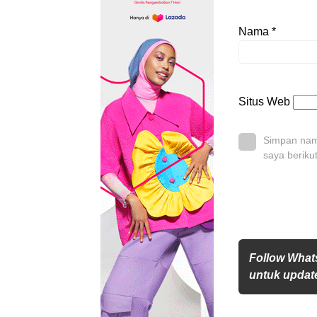
Nama
*
Situs Web
Simpan nama
saya beriku
Follow Wha
untuk update