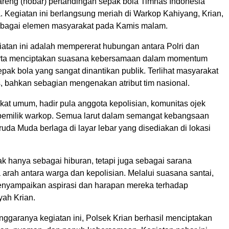
areng (nobar) pertandingan sepak bola Timnas Indonesia
 Kegiatan ini berlangsung meriah di Warkop Kahiyang, Krian,
erbagai elemen masyarakat pada Kamis malam.
iatan ini adalah mempererat hubungan antara Polri dan
erta menciptakan suasana kebersamaan dalam momentum
pak bola yang sangat dinantikan publik. Terlihat masyarakat
s, bahkan sebagian mengenakan atribut tim nasional.
kat umum, hadir pula anggota kepolisian, komunitas ojek
 pemilik warkop. Semua larut dalam semangat kebangsaan
da Muda berlaga di layar lebar yang disediakan di lokasi
dak hanya sebagai hiburan, tetapi juga sebagai sarana
arah antara warga dan kepolisian. Melalui suasana santai,
nyampaikan aspirasi dan harapan mereka terhadap
ah Krian.
nggaranya kegiatan ini, Polsek Krian berhasil menciptakan