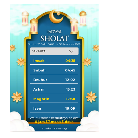
Sabtu, 23 Safar 1448 H / 08 Agustus 2026
Imsak
04:35
Subuh
04:45
Dzuhur
12:02
Ashar
15:23
Maghrib
17:58
Isya
19:09
Waktu sholat berikutnya dalam:
0 jam 37 menit 2 detik
Sumber: Kemenag