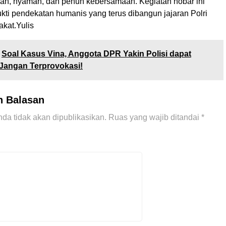
man, nyaman, dan penuh kebersamaan. Kegiatan nobar ini
kti pendekatan humanis yang terus dibangun jajaran Polri
kat.Yulis
Soal Kasus Vina, Anggota DPR Yakin Polisi dapat
Jangan Terprovokasi!
n Balasan
da tidak akan dipublikasikan.
Ruas yang wajib ditandai
*