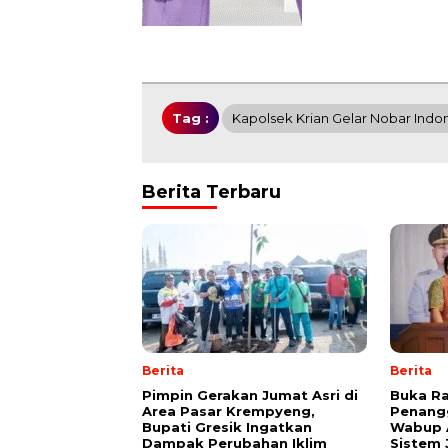
Tag :
Kapolsek Krian Gelar Nobar Indo
Berita Terbaru
Berita
Berita
Pimpin Gerakan Jumat Asri di
Buka R
Area Pasar Krempyeng,
Penang
Bupati Gresik Ingatkan
Wabup A
Dampak Perubahan Iklim
Sistem 