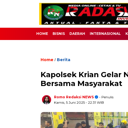
HOME
BISNIS
DAERAH
INTERNASIONAL
K
Home
Berita
/
Kapolsek Krian Gelar 
Bersama Masyarakat
Romo Redaksi NEWS
- Penulis
Kamis, 5 Juni 2025
- 22:31 WIB