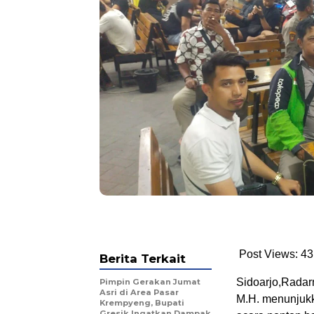
Post Views: 43
Berita Terkait
Sidoarjo,Radar
Pimpin Gerakan Jumat
Asri di Area Pasar
M.H. menunjuk
Krempyeng, Bupati
Gresik Ingatkan Dampak