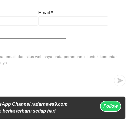
Email
*
, email, dan situs web saya pada peramban ini untuk komentar
tnya.
tsApp Channel radarnews9.com
Follow
 berita terbaru setiap hari