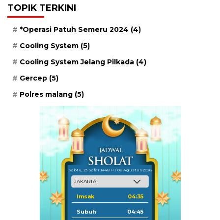
TOPIK TERKINI
*Operasi Patuh Semeru 2024
(4)
Cooling System
(5)
Cooling System Jelang Pilkada
(4)
Gercep
(5)
Polres malang
(5)
Sabtu, 23 Safar 1448 H / 08 Agustus 2026
Imsak
04:35
Subuh
04:45