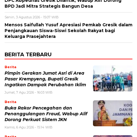
DPC Abpednas Gresik Dilantik, Wabup Alif Dorong
BPD Jadi Mitra Strategis Bangun Desa
Senin, 3 Agustus 2026 - 15:07 WIB
Mensos Saifullah Yusuf Apresiasi Pemkab Gresik dalam
Penjangkauan Siswa-Siswi Sekolah Rakyat bagi
Keluarga Prasejahtera
BERITA TERBARU
Berita
Pimpin Gerakan Jumat Asri di Area
Pasar Krempyeng, Bupati Gresik
Ingatkan Dampak Perubahan Iklim
Jumat, 7 Agu 2026 - 16:03 WIB
Berita
Buka Rakor Pencegahan dan
Penanggulangan Fraud, Wabup Alif
Dorong Perkuat Sistem JKN
Kamis, 6 Agu 2026 - 15:14 WIB
Berita