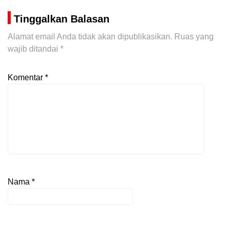
Tinggalkan Balasan
Alamat email Anda tidak akan dipublikasikan.
Ruas yang
wajib ditandai
*
Komentar
*
Nama
*