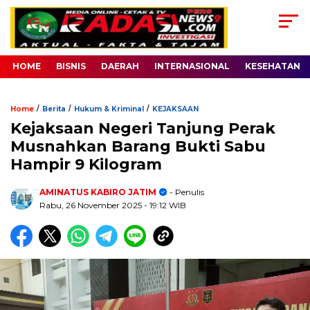
HOME
BISNIS
DAERAH
INTERNASIONAL
KESEHATAN
/
/
/
Home
Berita
Hukum & Kriminal
KEJAKSAAN
Kejaksaan Negeri Tanjung Perak
Musnahkan Barang Bukti Sabu
Hampir 9 Kilogram
AMINATUS KABIRO JATIM
- Penulis
Rabu, 26 November 2025
- 19:12 WIB