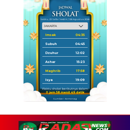
Sabtu, 23 Safar 1448 H / 08 Agustus 2026
Imsak
04:35
Subuh
04:45
Dzuhur
12:02
Ashar
15:23
Maghrib
17:58
Isya
19:09
Waktu sholat berikutnya dalam:
0 jam 58 menit 48 detik
Sumber: Kemenag