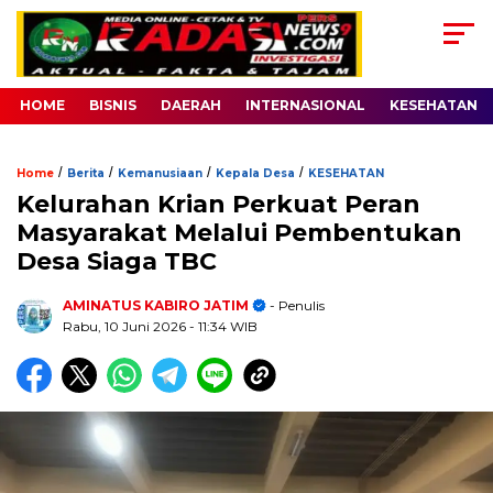
HOME
BISNIS
DAERAH
INTERNASIONAL
KESEHATAN
/
/
/
/
Home
Berita
Kemanusiaan
Kepala Desa
KESEHATAN
Kelurahan Krian Perkuat Peran
Masyarakat Melalui Pembentukan
Desa Siaga TBC
AMINATUS KABIRO JATIM
- Penulis
Rabu, 10 Juni 2026
- 11:34 WIB