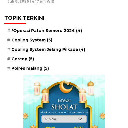
Juli 8, 2026 | 4:17 pm WIB
TOPIK TERKINI
*Operasi Patuh Semeru 2024
(4)
Cooling System
(5)
Cooling System Jelang Pilkada
(4)
Gercep
(5)
Polres malang
(5)
Ahad, 24 Safar 1448 H / 09 Agustus 2026
Imsak
04:34