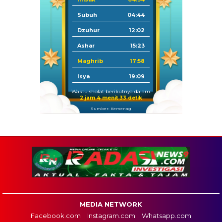
Subuh
04:44
Dzuhur
12:02
Ashar
15:23
Maghrib
17:58
Isya
19:09
Waktu sholat berikutnya dalam:
2 jam 4 menit 32 detik
Sumber: Kemenag
MEDIA NETWORK
Facebook.com
Instagram.com
Whatsapp.com