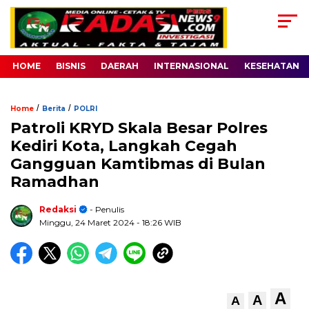
HOME
BISNIS
DAERAH
INTERNASIONAL
KESEHATAN
/
/
Home
Berita
POLRI
Patroli KRYD Skala Besar Polres
Kediri Kota, Langkah Cegah
Gangguan Kamtibmas di Bulan
Ramadhan
Redaksi
- Penulis
Minggu, 24 Maret 2024
- 18:26 WIB
A
A
A