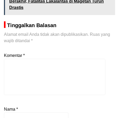
Berakhir, Fatalitas Lakalantas di Magetan Turun
Drastis
Tinggalkan Balasan
Alamat email Anda tidak akan dipublikasikan.
Ruas yang
wajib ditandai
*
Komentar
*
Nama
*