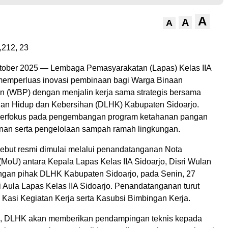
A
A
A
,212,
23
ktober 2025 — Lembaga Pemasyarakatan (Lapas) Kelas IIA
 memperluas inovasi pembinaan bagi Warga Binaan
 (WBP) dengan menjalin kerja sama strategis bersama
an Hidup dan Kebersihan (DLHK) Kabupaten Sidoarjo.
 berfokus pada pengembangan program ketahanan pangan
anan serta pengelolaan sampah ramah lingkungan.
sebut resmi dimulai melalui penandatanganan Nota
oU) antara Kepala Lapas Kelas IIA Sidoarjo, Disri Wulan
gan pihak DLHK Kabupaten Sidoarjo, pada Senin, 27
 Aula Lapas Kelas IIA Sidoarjo. Penandatanganan turut
 Kasi Kegiatan Kerja serta Kasubsi Bimbingan Kerja.
ni, DLHK akan memberikan pendampingan teknis kepada