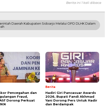
Berita ini 1 kali dibaca
rintah Daerah Kabupaten Sidoarjo Melalui OPD DLHK Dalam
pah
Berita
akor Pencegahan dan
Hadiri Giri Pancasuar Awards
gulangan Fraud,
2026, Bupati Fandi Akhmad
lif Dorong Perkuat
Yani Dorong Pers Untuk Hadir
JKN
dan Berdampak