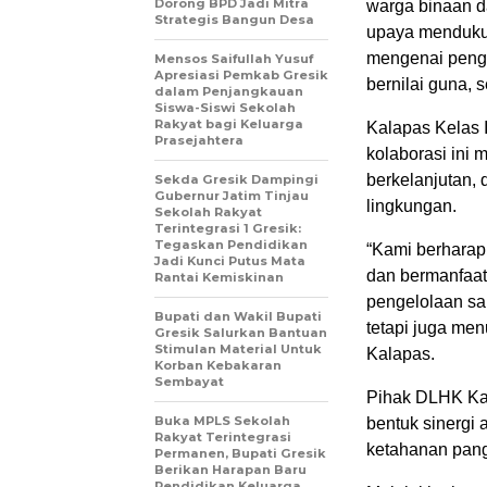
Dorong BPD Jadi Mitra
warga binaan d
Strategis Bangun Desa
upaya menduku
mengenai penge
Mensos Saifullah Yusuf
Apresiasi Pemkab Gresik
bernilai guna,
dalam Penjangkauan
Siswa-Siswi Sekolah
Rakyat bagi Keluarga
Kalapas Kelas 
Prasejahtera
kolaborasi ini
berkelanjutan,
Sekda Gresik Dampingi
Gubernur Jatim Tinjau
lingkungan.
Sekolah Rakyat
Terintegrasi 1 Gresik:
Tegaskan Pendidikan
“Kami berharap
Jadi Kunci Putus Mata
dan bermanfaat
Rantai Kemiskinan
pengelolaan sa
Bupati dan Wakil Bupati
tetapi juga men
Gresik Salurkan Bantuan
Stimulan Material Untuk
Kalapas.
Korban Kebakaran
Sembayat
Pihak DLHK Kab
Buka MPLS Sekolah
bentuk sinergi
Rakyat Terintegrasi
ketahanan pang
Permanen, Bupati Gresik
Berikan Harapan Baru
Pendidikan Keluarga