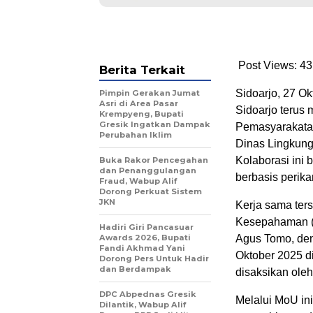
Post Views: 43
Berita Terkait
Sidoarjo, 27 O
Pimpin Gerakan Jumat
Asri di Area Pasar
Sidoarjo terus
Krempyeng, Bupati
Gresik Ingatkan Dampak
Pemasyarakatan
Perubahan Iklim
Dinas Lingkung
Kolaborasi ini
Buka Rakor Pencegahan
dan Penanggulangan
berbasis perik
Fraud, Wabup Alif
Dorong Perkuat Sistem
JKN
Kerja sama ter
Kesepahaman (M
Hadiri Giri Pancasuar
Awards 2026, Bupati
Agus Tomo, den
Fandi Akhmad Yani
Oktober 2025 di
Dorong Pers Untuk Hadir
dan Berdampak
disaksikan oleh
DPC Abpednas Gresik
Melalui MoU i
Dilantik, Wabup Alif