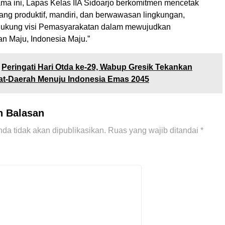
ama ini, Lapas Kelas IIA Sidoarjo berkomitmen mencetak
ang produktif, mandiri, dan berwawasan lingkungan,
dukung visi Pemasyarakatan dalam mewujudkan
n Maju, Indonesia Maju.”
Peringati Hari Otda ke-29, Wabup Gresik Tekankan
at-Daerah Menuju Indonesia Emas 2045
n Balasan
da tidak akan dipublikasikan.
Ruas yang wajib ditandai
*