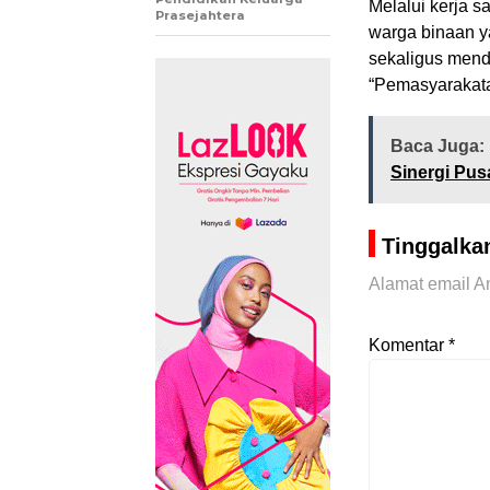
Melalui kerja s
Prasejahtera
warga binaan y
sekaligus men
“Pemasyarakata
Baca Juga:
Sinergi Pus
Tinggalka
Alamat email An
Komentar
*