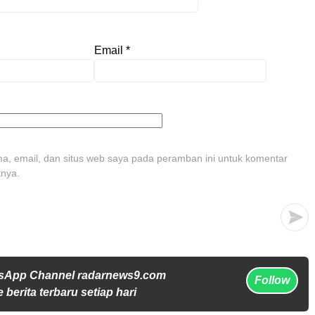
Email
*
, email, dan situs web saya pada peramban ini untuk komentar
tnya.
tsApp Channel radarnews9.com
Follow
 berita terbaru setiap hari