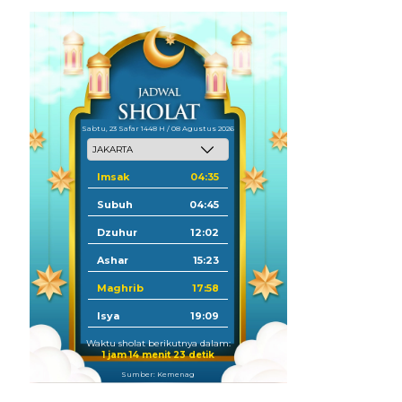
Sabtu, 23 Safar 1448 H / 08 Agustus 2026
Imsak
04:35
Subuh
04:45
Dzuhur
12:02
Ashar
15:23
Maghrib
17:58
Isya
19:09
Waktu sholat berikutnya dalam:
1 jam 14 menit 22 detik
Sumber: Kemenag