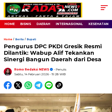
HOME
BISNIS
DAERAH
INTERNASIONAL
KESEHATAN
/
/
Home
Berita
Bupati
Pengurus DPC PKDI Gresik Resmi
Dilantik: Wabup Alif Tekankan
Sinergi Bangun Daerah dari Desa
Romo Redaksi NEWS
- Penulis
Sabtu, 14 Februari 2026
- 19:28 WIB