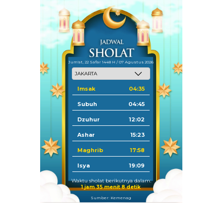
Jum'at, 22 Safar 1448 H / 07 Agustus 2026
Imsak
04:35
Subuh
04:45
Dzuhur
12:02
Ashar
15:23
Maghrib
17:58
Isya
19:09
Waktu sholat berikutnya dalam:
1 jam 35 menit 7 detik
Sumber: Kemenag