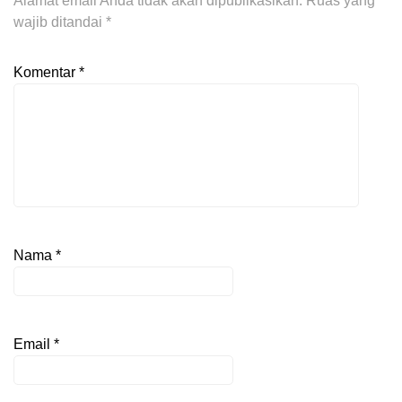
Alamat email Anda tidak akan dipublikasikan.
Ruas yang
wajib ditandai
*
Komentar
*
Nama
*
Email
*