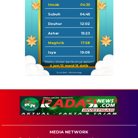
Imsak
04:35
Subuh
04:45
Dzuhur
12:02
Ashar
15:23
Maghrib
17:58
Isya
19:09
Waktu sholat berikutnya dalam:
4 jam 10 menit 15 detik
Sumber: Kemenag
MEDIA NETWORK